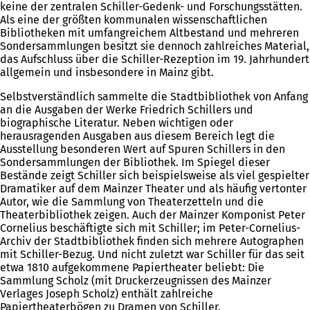
keine der zentralen Schiller-Gedenk- und Forschungsstätten.
Als eine der größten kommunalen wissenschaftlichen
Bibliotheken mit umfangreichem Altbestand und mehreren
Sondersammlungen besitzt sie dennoch zahlreiches Material,
das Aufschluss über die Schiller-Rezeption im 19. Jahrhundert
allgemein und insbesondere in Mainz gibt.
Selbstverständlich sammelte die Stadtbibliothek von Anfang
an die Ausgaben der Werke Friedrich Schillers und
biographische Literatur. Neben wichtigen oder
herausragenden Ausgaben aus diesem Bereich legt die
Ausstellung besonderen Wert auf Spuren Schillers in den
Sondersammlungen der Bibliothek. Im Spiegel dieser
Bestände zeigt Schiller sich beispielsweise als viel gespielter
Dramatiker auf dem Mainzer Theater und als häufig vertonter
Autor, wie die Sammlung von Theaterzetteln und die
Theaterbibliothek zeigen. Auch der Mainzer Komponist Peter
Cornelius beschäftigte sich mit Schiller; im Peter-Cornelius-
Archiv der Stadtbibliothek finden sich mehrere Autographen
mit Schiller-Bezug. Und nicht zuletzt war Schiller für das seit
etwa 1810 aufgekommene Papiertheater beliebt: Die
Sammlung Scholz (mit Druckerzeugnissen des Mainzer
Verlages Joseph Scholz) enthält zahlreiche
Papiertheaterbögen zu Dramen von Schiller.