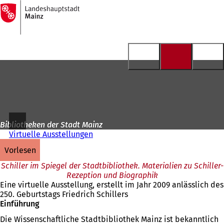
Zur
Startseite
Inhalt anspringen
Bibliotheken der Stadt Mainz
Virtuelle Ausstellungen
vorlesen
Schiller im Spiegel der Stadtbibliothek. Materialien zu Schiller-
Rezeption und Biographik
Eine virtuelle Ausstellung, erstellt im Jahr 2009 anlässlich des
250. Geburtstags Friedrich Schillers
Einführung
Die Wissenschaftliche Stadtbibliothek Mainz ist bekanntlich