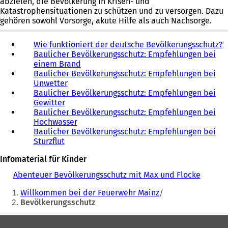
abzielen, die Bevölkerung in Krisen- und
neuen
neuen
Katastrophensituationen zu schützen und zu versorgen. Dazu
Tab)
Tab)
gehören sowohl Vorsorge, akute Hilfe als auch Nachsorge.
Wie funktioniert der deutsche Bevölkerungsschutz?
(
Baulicher Bevölkerungsschutz: Empfehlungen bei
Ö
einem Brand
f
Baulicher Bevölkerungsschutz: Empfehlungen bei
f
Unwetter
n
Baulicher Bevölkerungsschutz: Empfehlungen bei
e
Gewitter
t
Baulicher Bevölkerungsschutz: Empfehlungen bei
i
Hochwasser
n
Baulicher Bevölkerungsschutz: Empfehlungen bei
e
Sturzflut
i
n
Infomaterial für Kinder
e
Abenteuer Bevölkerungsschutz mit Max und Flocke
(
n
Sie
Ö
e
Willkommen bei der Feuerwehr Mainz
f
befinden
u
Bevölkerungsschutz
f
e
sich
n
n
Fußbereich
e