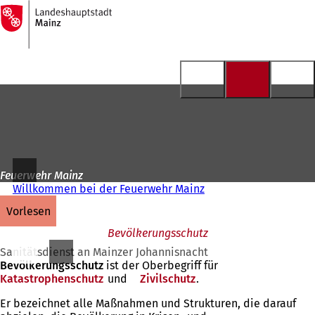
Zur
Startseite
Inhalt anspringen
Feuerwehr Mainz
Willkommen bei der Feuerwehr Mainz
vorlesen
Bevölkerungsschutz
Sanitätsdienst an Mainzer Johannisnacht
Bevölkerungsschutz
ist der Oberbegriff für
Katastrophenschutz
(Öffnet
und
Zivilschutz
(Öffnet
.
in
in
Er bezeichnet alle Maßnahmen und Strukturen, die darauf
einem
einem