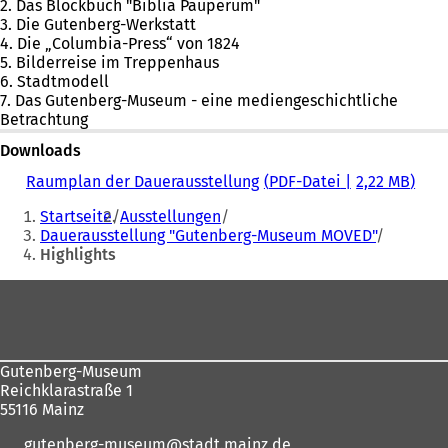
2. Das Blockbuch "Biblia Pauperum"
3. Die Gutenberg-Werkstatt
4. Die „Columbia-Press“ von 1824
5. Bilderreise im Treppenhaus
6. Stadtmodell
7. Das Gutenberg-Museum - eine mediengeschichtliche
Betrachtung
Downloads
Raumplan der Dauerausstellung
PDF
-Datei
2,22 MB
Sie
Startseite
Ausstellungen
befinden
Dauerausstellung "Gutenberg-Museum MOVED"
Highlights
sich
hier:
Fußbereich
Gutenberg-Museum
Reichklarastraße 1
55116 Mainz
gutenberg-museum
stadt.mainz
de