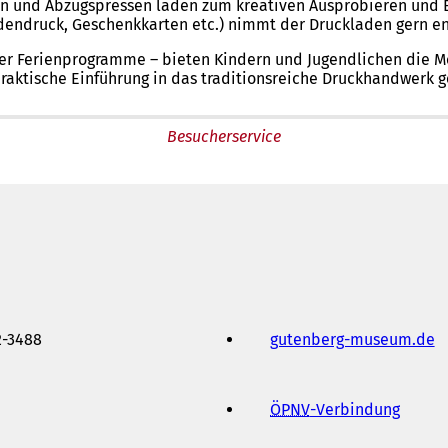
ten und Abzugspressen laden zum kreativen Ausprobieren und 
dendruck, Geschenkkarten etc.) nimmt der Druckladen gern e
r Ferienprogramme – bieten Kindern und Jugendlichen die Mög
 praktische Einführung in das traditionsreiche Druckhandwerk
Besucherservice
2-3488
gutenberg-museum.de
(
Ö
f
f
ÖPNV
-Verbindung
(
n
Ö
e
f