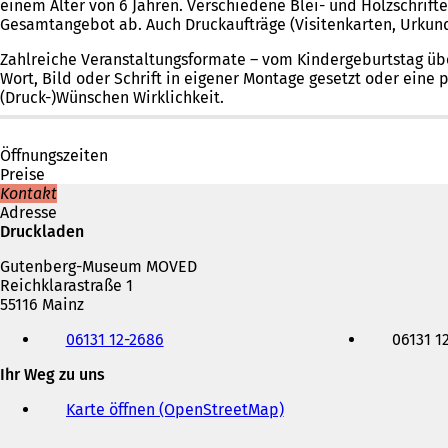
einem Alter von 6 Jahren. Verschiedene Blei- und Holzschrif
Gesamtangebot ab. Auch Druckaufträge (Visitenkarten, Urkun
Zahlreiche Veranstaltungsformate – vom Kindergeburtstag übe
Wort, Bild oder Schrift in eigener Montage gesetzt oder eine
(Druck-)Wünschen Wirklichkeit.
Öffnungszeiten
Preise
Kontakt
Adresse
Druckladen
Gutenberg-Museum MOVED
Reichklarastraße 1
55116 Mainz
Telefon,
06131 12-2686
06131 1
Fax
und
Ihr Weg zu uns
E-
Mail-
Karte öffnen (OpenStreetMap)
(
Adresse
Ö
f