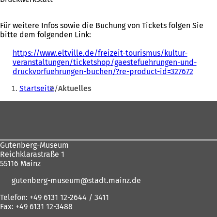
Für weitere Infos sowie die Buchung von Tickets folgen Sie
bitte dem folgenden Link:
https://www.eltville.de/freizeit-tourismus/kultur-
veranstaltungen/ticketshop/gaestefuehrungen-und-
druckvorfuehrungen-buchen/?re-product-id=327672
(
Sie
Ö
Startseite
Aktuelles
f
befinden
f
Fußbereich
sich
n
e
hier:
t
i
n
Gutenberg-Museum
e
Reichklarastraße 1
i
55116 Mainz
n
gutenberg-museum
stadt.mainz
de
e
m
Telefon: +49 6131 12-2644 / 3411
n
Fax: +49 6131 12-3488
e