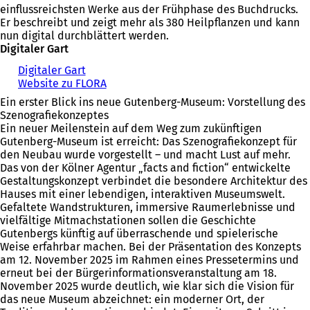
einflussreichsten Werke aus der Frühphase des Buchdrucks.
Er beschreibt und zeigt mehr als 380 Heilpflanzen und kann
nun digital durchblättert werden.
Digitaler Gart
Digitaler Gart
(
Website zu FLORA
Ö
(
f
Ö
Ein erster Blick ins neue Gutenberg-Museum: Vorstellung des
f
f
Szenografiekonzeptes
n
f
Ein neuer Meilenstein auf dem Weg zum zukünftigen
e
n
Gutenberg-Museum ist erreicht: Das Szenografiekonzept für
t
e
den Neubau wurde vorgestellt – und macht Lust auf mehr.
i
t
Das von der Kölner Agentur „facts and fiction“ entwickelte
n
i
Gestaltungskonzept verbindet die besondere Architektur des
e
n
Hauses mit einer lebendigen, interaktiven Museumswelt.
i
e
Gefaltete Wandstrukturen, immersive Raumerlebnisse und
n
i
vielfältige Mitmachstationen sollen die Geschichte
e
n
Gutenbergs künftig auf überraschende und spielerische
m
e
Weise erfahrbar machen. Bei der Präsentation des Konzepts
n
m
am 12. November 2025 im Rahmen eines Pressetermins und
e
n
erneut bei der Bürgerinformationsveranstaltung am 18.
u
e
November 2025 wurde deutlich, wie klar sich die Vision für
e
u
das neue Museum abzeichnet: ein moderner Ort, der
n
e