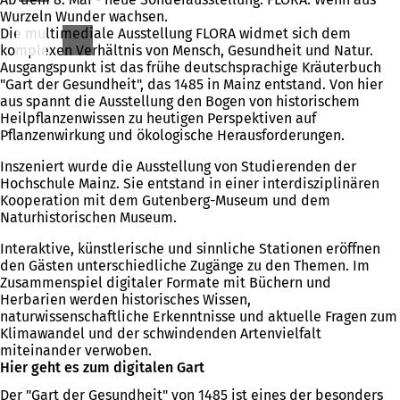
Wurzeln Wunder wachsen.
f
Die multimediale Ausstellung FLORA widmet sich dem
f
komplexen Verhältnis von Mensch, Gesundheit und Natur.
n
Ausgangspunkt ist das frühe deutschsprachige Kräuterbuch
e
"Gart der Gesundheit", das 1485 in Mainz entstand. Von hier
t
aus spannt die Ausstellung den Bogen von historischem
i
Heilpflanzenwissen zu heutigen Perspektiven auf
n
Pflanzenwirkung und ökologische Herausforderungen.
e
i
Inszeniert wurde die Ausstellung von Studierenden der
n
Hochschule Mainz. Sie entstand in einer interdisziplinären
e
Kooperation mit dem Gutenberg-Museum und dem
m
Naturhistorischen Museum.
n
e
Interaktive, künstlerische und sinnliche Stationen eröffnen
u
den Gästen unterschiedliche Zugänge zu den Themen. Im
e
Zusammenspiel digitaler Formate mit Büchern und
n
Herbarien werden historisches Wissen,
T
naturwissenschaftliche Erkenntnisse und aktuelle Fragen zum
a
Klimawandel und der schwindenden Artenvielfalt
b
miteinander verwoben.
)
Hier geht es zum digitalen Gart
Der "Gart der Gesundheit" von 1485 ist eines der besonders