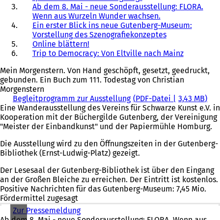
Ab dem 8. Mai - neue Sonderausstellung: FLORA.
Wenn aus Wurzeln Wunder wachsen.
Ein erster Blick ins neue Gutenberg-Museum:
Vorstellung des Szenografiekonzeptes
Online blättern!
Trip to Democracy: Von Eltville nach Mainz
Mein Morgenstern. Von Hand geschöpft, gesetzt, geedruckt,
gebunden. Ein Buch zum 111. Todestag von Christian
Morgenstern
Begleitprogramm zur Ausstellung
PDF
-Datei
3,43 MB
Eine Wanderausstellung des Vereins für Schwarze Kunst e.V. in
Kooperation mit der Büchergilde Gutenberg, der Vereinigung
"Meister der Einbandkunst" und der Papiermühle Homburg.
Die Ausstellung wird zu den Öffnungszeiten in der Gutenberg-
Bibliothek (Ernst-Ludwig-Platz) gezeigt.
Der Lesesaal der Gutenberg-Bibliothek ist über den Eingang
an der Großen Bleiche zu erreichen. Der Eintritt ist kostenlos.
Positive Nachrichten für das Gutenberg-Museum: 7,45 Mio.
Fördermittel zugesagt
Zur Pressemeldung
(
Ab dem 8. Mai - neue Sonderausstellung: FLORA. Wenn aus
Ö