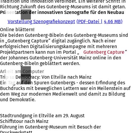
Tradition und Innovation verbindet. Ein weiterer Schritt in
T
n
Richtung Zukunft des Gutenberg-Museums ist damit getan.
a
T
Präsentation der innovativen Szenografie für den Neubau
b
a
)
b
Vorstellung Szenografiekonzept
PDF
-Datei
4,66 MB
)
Online blättern!
Die beiden Gutenberg-Bibeln des Gutenberg-Museums sind
in „Gutenberg Capture“ digital zugänglich. Nach einer
erfolgreichen Digitalisierungskampagne mit mehreren
Projektpartnern kann nun im Portal „
Gutenberg Capture
(Öff
“
der Johannes Gutenberg-Universität Mainz online in den
in
Gutenberg-Bibeln geblättert werden.
ein
neu
Arbeit am Computer
Tab
Trip to Democracy: Von Eltville nach Mainz
Ein Tag auf den Spuren Gutenbergs - dessen Erfindung des
Buchdrucks mit beweglichen Lettern war ein Meilenstein auf
dem Weg zur modernen Medienwelt und damit zu Bildung
und Demokratie.
Stadtrundgang in Eltville am 29. August
Schiffstour nach Mainz
Führung im Gutenberg-Museum mit Besuch der
Druckwerkstatt