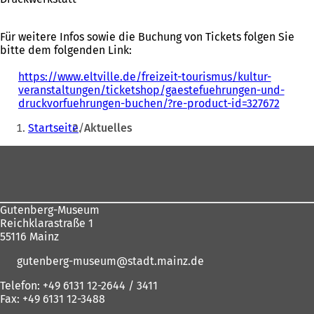
Für weitere Infos sowie die Buchung von Tickets folgen Sie
bitte dem folgenden Link:
https://www.eltville.de/freizeit-tourismus/kultur-
veranstaltungen/ticketshop/gaestefuehrungen-und-
druckvorfuehrungen-buchen/?re-product-id=327672
(
Sie
Ö
Startseite
Aktuelles
f
befinden
f
Fußbereich
sich
n
e
hier:
t
i
n
Gutenberg-Museum
e
Reichklarastraße 1
i
55116 Mainz
n
gutenberg-museum
stadt.mainz
de
e
m
Telefon: +49 6131 12-2644 / 3411
n
Fax: +49 6131 12-3488
e