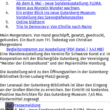
Ab dem 8. Mai - neue Sonderausstellung: FLORA.
Wenn aus Wurzeln Wunder wachsen.
Ein erster Blick ins neue Gutenberg-Museum:
Vorstellung des Szenografiekonzeptes
Online blättern!
Trip to Democracy: Von Eltville nach Mainz
Mein Morgenstern. Von Hand geschöpft, gesetzt, geedruckt,
gebunden. Ein Buch zum 111. Todestag von Christian
Morgenstern
Begleitprogramm zur Ausstellung
PDF
-Datei
3,43 MB
Eine Wanderausstellung des Vereins für Schwarze Kunst e.V. in
Kooperation mit der Büchergilde Gutenberg, der Vereinigung
"Meister der Einbandkunst" und der Papiermühle Homburg.
Die Ausstellung wird zu den Öffnungszeiten in der Gutenberg-
Bibliothek (Ernst-Ludwig-Platz) gezeigt.
Der Lesesaal der Gutenberg-Bibliothek ist über den Eingang
an der Großen Bleiche zu erreichen. Der Eintritt ist kostenlos.
Positive Nachrichten für das Gutenberg-Museum: 7,45 Mio.
Fördermittel zugesagt
Zur Pressemeldung
(
Ab dem 8. Mai - neue Sonderausstellung: FLORA. Wenn aus
Ö