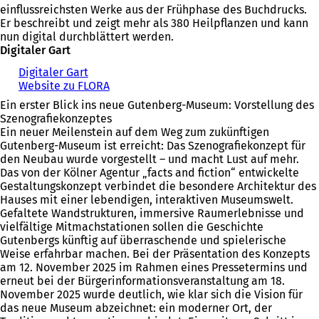
einflussreichsten Werke aus der Frühphase des Buchdrucks.
Er beschreibt und zeigt mehr als 380 Heilpflanzen und kann
nun digital durchblättert werden.
Digitaler Gart
Digitaler Gart
(
Website zu FLORA
Ö
(
f
Ö
Ein erster Blick ins neue Gutenberg-Museum: Vorstellung des
f
f
Szenografiekonzeptes
n
f
Ein neuer Meilenstein auf dem Weg zum zukünftigen
e
n
Gutenberg-Museum ist erreicht: Das Szenografiekonzept für
t
e
den Neubau wurde vorgestellt – und macht Lust auf mehr.
i
t
Das von der Kölner Agentur „facts and fiction“ entwickelte
n
i
Gestaltungskonzept verbindet die besondere Architektur des
e
n
Hauses mit einer lebendigen, interaktiven Museumswelt.
i
e
Gefaltete Wandstrukturen, immersive Raumerlebnisse und
n
i
vielfältige Mitmachstationen sollen die Geschichte
e
n
Gutenbergs künftig auf überraschende und spielerische
m
e
Weise erfahrbar machen. Bei der Präsentation des Konzepts
n
m
am 12. November 2025 im Rahmen eines Pressetermins und
e
n
erneut bei der Bürgerinformationsveranstaltung am 18.
u
e
November 2025 wurde deutlich, wie klar sich die Vision für
e
u
das neue Museum abzeichnet: ein moderner Ort, der
n
e