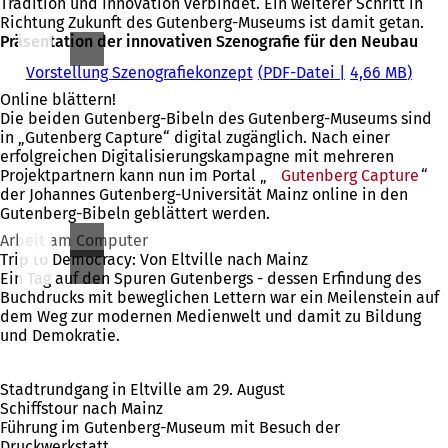
Tradition und Innovation verbindet. Ein weiterer Schritt in
T
n
Richtung Zukunft des Gutenberg-Museums ist damit getan.
a
T
Präsentation der innovativen Szenografie für den Neubau
b
a
)
b
Vorstellung Szenografiekonzept
PDF
-Datei
4,66 MB
)
Online blättern!
Die beiden Gutenberg-Bibeln des Gutenberg-Museums sind
in „Gutenberg Capture“ digital zugänglich. Nach einer
erfolgreichen Digitalisierungskampagne mit mehreren
Projektpartnern kann nun im Portal „
Gutenberg Capture
(Öff
“
der Johannes Gutenberg-Universität Mainz online in den
in
Gutenberg-Bibeln geblättert werden.
ein
neu
Arbeit am Computer
Tab
Trip to Democracy: Von Eltville nach Mainz
Ein Tag auf den Spuren Gutenbergs - dessen Erfindung des
Buchdrucks mit beweglichen Lettern war ein Meilenstein auf
dem Weg zur modernen Medienwelt und damit zu Bildung
und Demokratie.
Stadtrundgang in Eltville am 29. August
Schiffstour nach Mainz
Führung im Gutenberg-Museum mit Besuch der
Druckwerkstatt