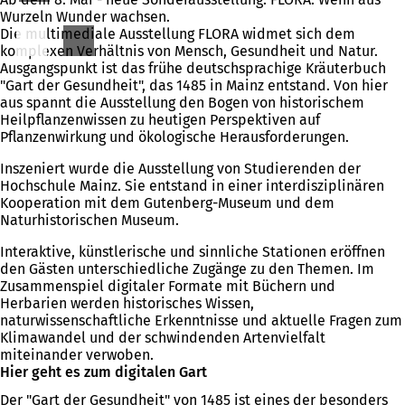
Wurzeln Wunder wachsen.
f
Die multimediale Ausstellung FLORA widmet sich dem
f
komplexen Verhältnis von Mensch, Gesundheit und Natur.
n
Ausgangspunkt ist das frühe deutschsprachige Kräuterbuch
e
"Gart der Gesundheit", das 1485 in Mainz entstand. Von hier
t
aus spannt die Ausstellung den Bogen von historischem
i
Heilpflanzenwissen zu heutigen Perspektiven auf
n
Pflanzenwirkung und ökologische Herausforderungen.
e
i
Inszeniert wurde die Ausstellung von Studierenden der
n
Hochschule Mainz. Sie entstand in einer interdisziplinären
e
Kooperation mit dem Gutenberg-Museum und dem
m
Naturhistorischen Museum.
n
e
Interaktive, künstlerische und sinnliche Stationen eröffnen
u
den Gästen unterschiedliche Zugänge zu den Themen. Im
e
Zusammenspiel digitaler Formate mit Büchern und
n
Herbarien werden historisches Wissen,
T
naturwissenschaftliche Erkenntnisse und aktuelle Fragen zum
a
Klimawandel und der schwindenden Artenvielfalt
b
miteinander verwoben.
)
Hier geht es zum digitalen Gart
Der "Gart der Gesundheit" von 1485 ist eines der besonders