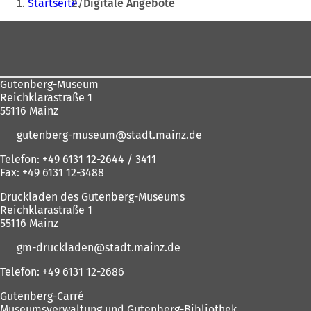
Startseite
Digitale Angebote
T
a
f
i
e
t
befinden
a
b
n
n
t
i
Fußbereich
sich
b
)
e
e
i
n
)
t
i
n
e
hier:
i
n
e
i
n
e
i
n
Gutenberg-Museum
e
m
n
e
Reichklarastraße 1
i
n
e
m
55116 Mainz
n
e
m
n
e
u
n
e
gutenberg-museum
stadt.mainz
de
m
e
e
u
n
n
u
e
Telefon: +49 6131 12-2644 / 3411
e
T
e
n
Fax: +49 6131 12-3488
u
a
n
T
e
b
T
a
Druckladen des Gutenberg-Museums
n
)
a
b
Reichklarastraße 1
T
b
)
55116 Mainz
a
)
b
gm-druckladen
stadt.mainz
de
)
Telefon: +49 6131 12-2686
Gutenberg-Carré
Museumsverwaltung und Gutenberg-Bibliothek