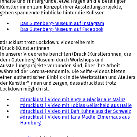
Inhalte und Hintergründe, etwa Fragen an die beteiligten
e
e
Künstler:innen zum Konzept ihrer Ausstellungsprojekte,
t
u
geben spannende Einblicke hinter die Kulissen.
i
e
n
n
Das Gutenberg-Museum auf Instagram
(
e
T
Das Gutenberg-Museum auf Facebook
(
Ö
i
a
Ö
f
n
b
f
f
e
)
#drucklust trotz Lockdown: Videoreihe mit
f
n
m
(Druck-)Künstler:innen
n
e
n
In unserer Videoreihe berichten (Druck-)Künstler:innen, die
e
t
e
dem Gutenberg-Museum durch Workshops und
t
i
u
Ausstellungsprojekte verbunden sind, über ihre Arbeit
i
n
e
während der Corona-Pandemie. Die Selfie-Videos bieten
n
e
n
einen authentischen Einblick in die Werkstätten und Ateliers
e
i
T
der Künstler*innen und zeigen, dass #drucklust trotz
i
n
a
Lockdown möglich ist.
n
e
b
e
m
#drucklust | Video mit Angela Glacjar aus Mainz
(
)
m
n
#drucklust | Video mit Tobias Gellscheid aus Halle
Ö
(
n
e
#drucklust | Video mit Dafi Kühne aus der Schweiz
f
(
Ö
e
u
#drucklust | Video mit Jana Madle-Elmerhaus aus
f
Ö
f
u
e
Hamburg
(
n
f
f
e
n
Ö
e
f
n
Sie
n
T
f
t
n
e