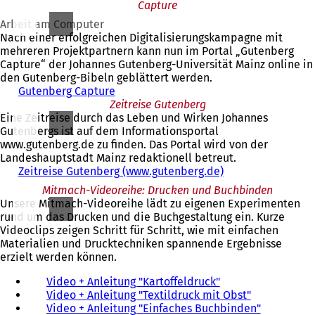
Capture
f
f
Arbeit am Computer
n
Nach einer erfolgreichen Digitalisierungskampagne mit
e
mehreren Projektpartnern kann nun im Portal „Gutenberg
t
Capture“ der Johannes Gutenberg-Universität Mainz online in
i
den Gutenberg-Bibeln geblättert werden.
n
Gutenberg Capture
(
e
Zeitreise Gutenberg
Ö
i
Eine Zeitreise durch das Leben und Wirken Johannes
f
n
Gutenbergs ist auf dem Informationsportal
f
e
www.gutenberg.de zu finden. Das Portal wird von der
n
m
Landeshauptstadt Mainz redaktionell betreut.
e
n
Zeitreise Gutenberg (www.gutenberg.de)
t
(
e
i
Ö
Mitmach-Videoreihe: Drucken und Buchbinden
u
n
f
Unsere Mitmach-Videoreihe lädt zu eigenen Experimenten
e
e
f
rund um das Drucken und die Buchgestaltung ein. Kurze
n
i
n
Videoclips zeigen Schritt für Schritt, wie mit einfachen
T
n
e
Materialien und Drucktechniken spannende Ergebnisse
a
e
t
erzielt werden können.
b
m
i
)
n
n
Video + Anleitung "Kartoffeldruck"
(
e
e
Video + Anleitung "Textildruck mit Obst"
Ö
(
u
i
Video + Anleitung "Einfaches Buchbinden"
f
Ö
(