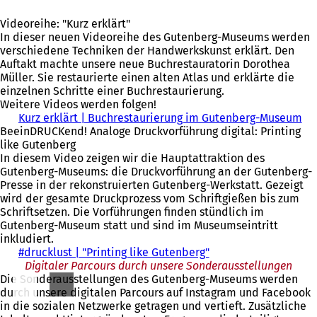
e
n
f
f
Ö
n
e
n
f
f
Videoreihe: "Kurz erklärt"
T
m
e
n
f
In dieser neuen Videoreihe des Gutenberg-Museums werden
a
n
t
e
n
verschiedene Techniken der Handwerkskunst erklärt. Den
b
e
i
t
e
Auftakt machte unsere neue Buchrestauratorin Dorothea
)
u
n
i
t
Müller. Sie restaurierte einen alten Atlas und erklärte die
e
e
n
i
einzelnen Schritte einer Buchrestaurierung.
n
i
e
n
Weitere Videos werden folgen!
T
n
i
e
Kurz erklärt | Buchrestaurierung im Gutenberg-Museum
(
a
e
n
i
BeeinDRUCKend! Analoge Druckvorführung digital: Printing
Ö
b
m
e
n
like Gutenberg
f
)
n
m
e
In diesem Video zeigen wir die Hauptattraktion des
f
e
n
m
Gutenberg-Museums: die Druckvorführung an der Gutenberg-
n
u
e
n
Presse in der rekonstruierten Gutenberg-Werkstatt. Gezeigt
e
e
u
e
wird der gesamte Druckprozess vom Schriftgießen bis zum
t
n
e
u
Schriftsetzen. Die Vorführungen finden stündlich im
i
T
n
e
Gutenberg-Museum statt und sind im Museumseintritt
n
a
T
n
inkludiert.
e
b
a
T
#drucklust | "Printing like Gutenberg"
(
i
)
b
a
Digitaler Parcours durch unsere Sonderausstellungen
Ö
n
)
b
Die Sonderausstellungen des Gutenberg-Museums werden
f
e
)
durch unsere digitalen Parcours auf Instagram und Facebook
f
m
in die sozialen Netzwerke getragen und vertieft. Zusätzliche
n
n