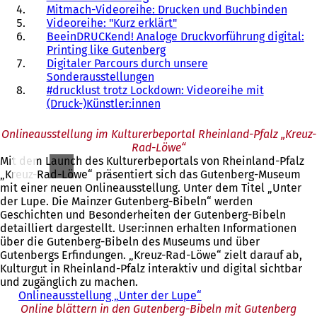
Mitmach-Videoreihe: Drucken und Buchbinden
Videoreihe: "Kurz erklärt"
BeeinDRUCKend! Analoge Druckvorführung digital:
Printing like Gutenberg
Digitaler Parcours durch unsere
Sonderausstellungen
#drucklust trotz Lockdown: Videoreihe mit
(Druck-)Künstler:innen
Onlineausstellung im Kulturerbeportal Rheinland-Pfalz „Kreuz-
Rad-Löwe“
Mit dem Launch des Kulturerbeportals von Rheinland-Pfalz
„Kreuz-Rad-Löwe“ präsentiert sich das Gutenberg-Museum
mit einer neuen Onlineausstellung. Unter dem Titel „Unter
der Lupe. Die Mainzer Gutenberg-Bibeln“ werden
Geschichten und Besonderheiten der Gutenberg-Bibeln
detailliert dargestellt. User:innen erhalten Informationen
über die Gutenberg-Bibeln des Museums und über
Gutenbergs Erfindungen. „Kreuz-Rad-Löwe“ zielt darauf ab,
Kulturgut in Rheinland-Pfalz interaktiv und digital sichtbar
und zugänglich zu machen.
Onlineausstellung „Unter der Lupe“
(
Online blättern in den Gutenberg-Bibeln mit Gutenberg
Ö