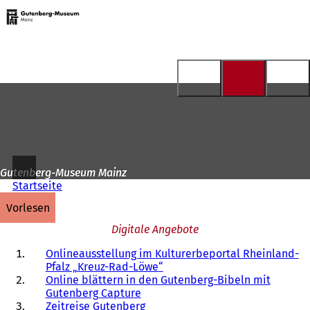
Zur
Startseite
Inhalt anspringen
Gutenberg-Museum Mainz
Startseite
vorlesen
Digitale Angebote
Onlineausstellung im Kulturerbeportal Rheinland-
Pfalz „Kreuz-Rad-Löwe“
Online blättern in den Gutenberg-Bibeln mit
Gutenberg Capture
Zeitreise Gutenberg