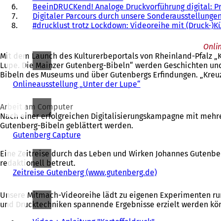
BeeinDRUCKend! Analoge Druckvorführung digital: Pr
Digitaler Parcours durch unsere Sonderausstellunge
#drucklust trotz Lockdown: Videoreihe mit (Druck-)K
Onli
Mit dem Launch des Kulturerbeportals von Rheinland-Pfalz „
Lupe. Die Mainzer Gutenberg-Bibeln“ werden Geschichten und 
Bibeln des Museums und über Gutenbergs Erfindungen. „Kreuz-R
Onlineausstellung „Unter der Lupe“
(
Ö
f
Arbeit am Computer
f
Nach einer erfolgreichen Digitalisierungskampagne mit mehre
n
Gutenberg-Bibeln geblättert werden.
e
Gutenberg Capture
(
t
Ö
i
Eine Zeitreise durch das Leben und Wirken Johannes Gutenber
f
n
redaktionell betreut.
f
e
Zeitreise Gutenberg (www.gutenberg.de)
n
(
i
e
Ö
n
t
f
Unsere Mitmach-Videoreihe lädt zu eigenen Experimenten rund
e
i
f
und Drucktechniken spannende Ergebnisse erzielt werden kö
m
n
n
n
e
e