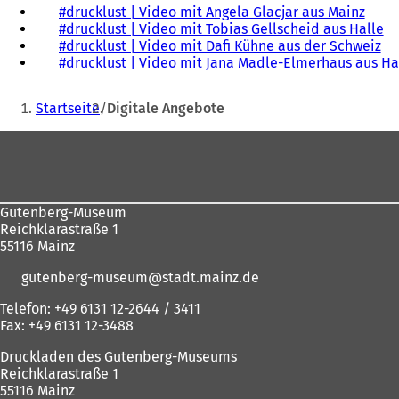
)
t
i
#drucklust | Video mit Angela Glacjar aus Mainz
(
e
u
i
n
#drucklust | Video mit Tobias Gellscheid aus Halle
Ö
(
m
e
n
e
#drucklust | Video mit Dafi Kühne aus der Schweiz
f
(
Ö
n
n
e
i
#drucklust | Video mit Jana Madle-Elmerhaus aus H
f
Ö
f
e
T
i
n
n
f
f
u
a
Sie
n
e
e
f
n
e
b
Startseite
Digitale Angebote
e
m
t
n
e
n
)
befinden
m
n
i
e
t
T
Fußbereich
sich
n
e
n
t
i
a
e
u
e
i
n
b
hier:
u
e
i
n
e
)
e
n
n
e
i
Gutenberg-Museum
n
T
e
i
n
Reichklarastraße 1
T
a
m
n
e
55116 Mainz
a
b
n
e
m
b
)
e
m
n
gutenberg-museum
stadt.mainz
de
)
u
n
e
e
e
u
Telefon: +49 6131 12-2644 / 3411
n
u
e
Fax: +49 6131 12-3488
T
e
n
a
n
T
Druckladen des Gutenberg-Museums
b
T
a
Reichklarastraße 1
)
a
b
55116 Mainz