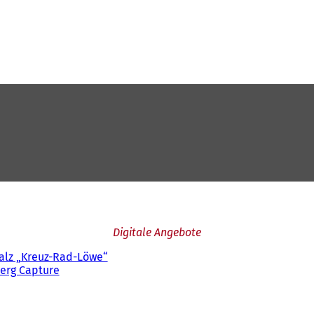
Digitale Angebote
falz „Kreuz-Rad-Löwe“
berg Capture