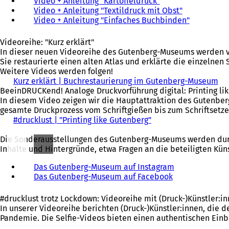
Video + Anleitung "Kartoffeldruck"
(
e
i
t
Video + Anleitung "Textildruck mit Obst"
Ö
(
u
n
i
Video + Anleitung "Einfaches Buchbinden"
f
Ö
(
e
e
n
f
f
Ö
n
m
e
n
f
f
Videoreihe: "Kurz erklärt"
T
n
i
e
n
f
In dieser neuen Videoreihe des Gutenberg-Museums werden ve
a
e
n
t
e
n
Sie restaurierte einen alten Atlas und erklärte die einzelnen 
b
u
e
i
t
e
Weitere Videos werden folgen!
)
e
m
n
i
t
Kurz erklärt | Buchrestaurierung im Gutenberg-Museum
(
n
n
e
n
i
BeeinDRUCKend! Analoge Druckvorführung digital: Printing li
Ö
T
e
i
e
n
In diesem Video zeigen wir die Hauptattraktion des Gutenber
f
a
u
n
i
e
gesamte Druckprozess vom Schriftgießen bis zum Schriftsetze
f
b
e
e
n
i
#drucklust | "Printing like Gutenberg"
(
n
)
n
m
e
n
Ö
e
T
n
m
e
Die Sonderausstellungen des Gutenberg-Museums werden durch 
f
t
a
e
n
m
Inhalte und Hintergründe, etwa Fragen an die beteiligten Kün
f
i
b
u
e
n
n
n
)
e
u
e
Das Gutenberg-Museum auf Instagram
(
e
e
n
e
u
Das Gutenberg-Museum auf Facebook
(
Ö
t
i
T
n
e
Ö
f
i
n
a
T
n
f
f
n
e
#drucklust trotz Lockdown: Videoreihe mit (Druck-)Künstler:i
b
a
T
f
n
e
m
In unserer Videoreihe berichten (Druck-)Künstler:innen, di
)
b
a
n
e
i
n
Pandemie. Die Selfie-Videos bieten einen authentischen Einbl
)
b
e
t
n
e