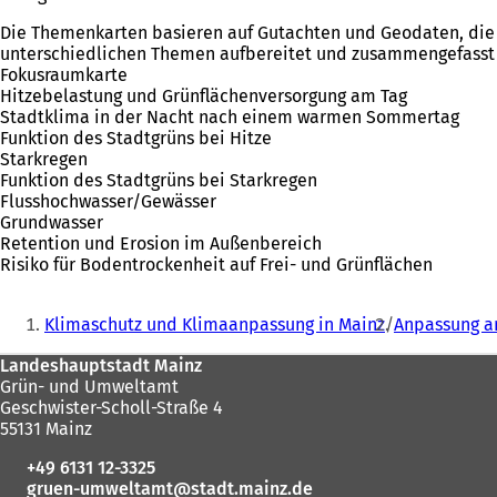
Die Themenkarten basieren auf Gutachten und Geodaten, die 
unterschiedlichen Themen aufbereitet und zusammengefasst
Fokusraumkarte
Hitzebelastung und Grünflächenversorgung am Tag
Stadtklima in der Nacht nach einem warmen Sommertag
Funktion des Stadtgrüns bei Hitze
Starkregen
Funktion des Stadtgrüns bei Starkregen
Flusshochwasser/Gewässer
Grundwasser
Retention und Erosion im Außenbereich
Risiko für Bodentrockenheit auf Frei- und Grünflächen
Sie
Klimaschutz und Klimaanpassung in Mainz
Anpassung a
befinden
Fußbereich
Landeshauptstadt Mainz
sich
Grün- und Umweltamt
hier:
Geschwister-Scholl-Straße 4
55131 Mainz
+49 6131 12-3325
gruen-umweltamt
stadt.mainz
de