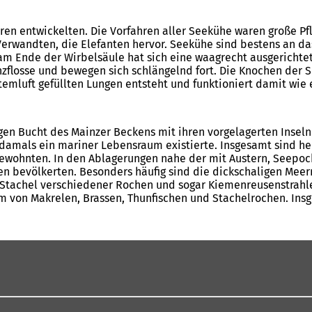
en entwickelten. Die Vorfahren aller Seekühe waren große Pfl
 Verwandten, die Elefanten hervor. Seekühe sind bestens an 
am Ende der Wirbelsäule hat sich eine waagrecht ausgerichtet
zflosse und bewegen sich schlängelnd fort. Die Knochen der S
temluft gefüllten Lungen entsteht und funktioniert damit wie 
n Bucht des Mainzer Beckens mit ihren vorgelagerten Inseln 
damals ein mariner Lebensraum existierte. Insgesamt sind heu
ewohnten. In den Ablagerungen nahe der mit Austern, Seepoc
n bevölkerten. Besonders häufig sind die dickschaligen Mee
Stachel verschiedener Rochen und sogar Kiemenreusenstrahle
m von Makrelen, Brassen, Thunfischen und Stachelrochen. Ins