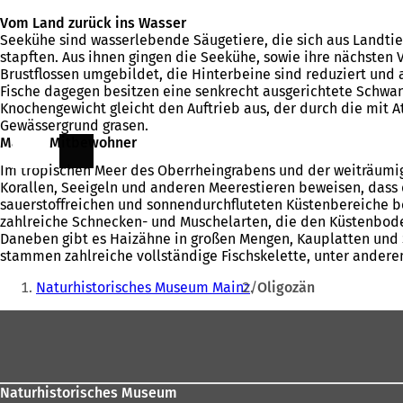
Vom Land zurück ins Wasser
Seekühe sind wasserlebende Säugetiere, die sich aus Landtier
stapften. Aus ihnen gingen die Seekühe, sowie ihre nächsten
Brustflossen umgebildet, die Hinterbeine sind reduziert und 
Fische dagegen besitzen eine senkrecht ausgerichtete Schwan
Knochengewicht gleicht den Auftrieb aus, der durch die mit A
Gewässergrund grasen.
Marine Mitbewohner
Im tropischen Meer des Oberrheingrabens und der weiträumige
Korallen, Seeigeln und anderen Meerestieren beweisen, dass 
sauerstoffreichen und sonnendurchfluteten Küstenbereiche b
zahlreiche Schnecken- und Muschelarten, die den Küstenbode
Daneben gibt es Haizähne in großen Mengen, Kauplatten und 
stammen zahlreiche vollständige Fischskelette, unter andere
Sie
Naturhistorisches Museum Mainz
Oligozän
befinden
Fußbereich
sich
hier:
Naturhistorisches Museum