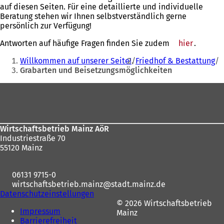
auf diesen Seiten. Für eine detaillierte und individuelle
Beratung stehen wir Ihnen selbstverständlich gerne
persönlich zur Verfügung!
Antworten auf häufige Fragen finden Sie zudem
hier
.
Sie
Willkommen auf unserer Seite!
Friedhof & Bestattung
befinden
Grabarten und Beisetzungsmöglichkeiten
sich
Fußbereich
hier:
Wirtschaftsbetrieb Mainz AöR
Industriestraße 70
55120 Mainz
06131 9715-0
wirtschaftsbetrieb.mainz
stadt.mainz
de
Datenschutzeinstellungen
© 2026 Wirtschaftsbetrieb
Impressum
Mainz
Barrierefreiheit