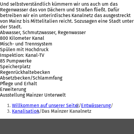
Und selbstverständlich kümmern wir uns auch um das
Regenwasser das von Dächern und Straßen fließt. Dafür
betreiben wir ein unterirdisches Kanalnetz das ausgestreckt
von Mainz bis Mittelitalien reicht. Sozusagen eine Stadt unter
der Stadt.
Abwasser, Schmutzwasser, Regenwasser
800 Kilometer Kanal
Misch- und Trennsystem
Spülen mit Hochdruck
Inspektion: Kanal-TV
85 Pumpwerke
Speicherplatz
Regenrückhaltebecken
Absetzbecken/Schlammfang
Pflege und Erhalt
Erweiterung
Ausstellung Mainzer Unterwelt
Sie
Willkommen auf unserer Seite!
Entwässerung
befinden
Kanalisation
Das Mainzer Kanalnetz
sich
Fußbereich
hier: