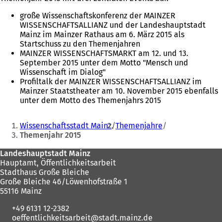
große Wissenschaftskonferenz der MAINZER
WISSENSCHAFTSALLIANZ und der Landeshauptstadt
Mainz im Mainzer Rathaus am 6. März 2015 als
Startschuss zu den Themenjahren
MAINZER WISSENSCHAFTSMARKT am 12. und 13.
September 2015 unter dem Motto "Mensch und
Wissenschaft im Dialog"
Profiltalk der MAINZER WISSENSCHAFTSALLIANZ im
Mainzer Staatstheater am 10. November 2015 ebenfalls
unter dem Motto des Themenjahrs 2015
Sie
Wissenschaftsstadt Mainz
Themenjahre
befinden
Themenjahr 2015
sich
Fußbereich
Landeshauptstadt Mainz
hier:
Hauptamt, Öffentlichkeitsarbeit
Stadthaus Große Bleiche
Große Bleiche 46/Löwenhofstraße 1
55116 Mainz
+49 6131 12-2382
oeffentlichkeitsarbeit
stadt.mainz
de