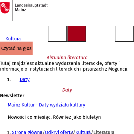
Do
strony
Przejdź do treści
głównej
Kultura
czytać na głos
Aktualna literatura
Tutaj znajdziesz aktualne wydarzenia literackie, oferty i
informacje o instytucjach literackich i pisarzach z Moguncji.
Daty
Daty
Newsletter
Mainz Kultur - Daty wydziału kultury
(
O
t
Nowości co miesiąc. Również jako biuletyn
w
i
Jesteś
Strona główna
Odkryj oferty
Kultura
Literatura
e