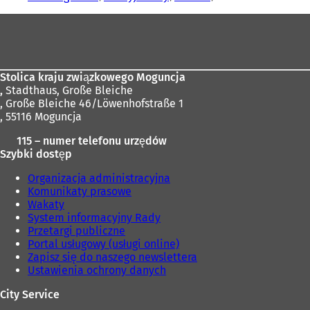
tutaj:
r
Obszar
a
s
stóp
i
ę
w
Stolica kraju związkowego Moguncja
n
,
Stadthaus, Große Bleiche
o
, Große Bleiche 46/Löwenhofstraße 1
w
, 55116 Moguncja
e
115 – numer telefonu urzędów
j
Szybki dostęp
k
a
Organizacja administracyjna
r
Komunikaty prasowe
c
Wakaty
i
System informacyjny Rady
e
Przetargi publiczne
)
Portal usługowy (usługi online)
Zapisz się do naszego newslettera
Ustawienia ochrony danych
City Service