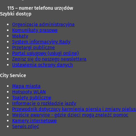
115 – numer telefonu urzędów
Szybki dostęp
Organizacja administracyjna
Komunikaty prasowe
Wakaty
System informacyjny Rady
Przetargi publiczne
Portal usługowy (usługi online)
Zapisz się do naszego newslettera
Ustawienia ochrony danych
City Service
Mapa miasta
Hotspoty WLAN
Toalety publiczne
Informacje o rozkładzie jazdy
Przewodnik dotyczący karmienia piersią i zmiany pielu
Wejście awaryjne - gdzie dzieci mogą znaleźć pomoc
Kamery internetowe
Serwis zdjęć