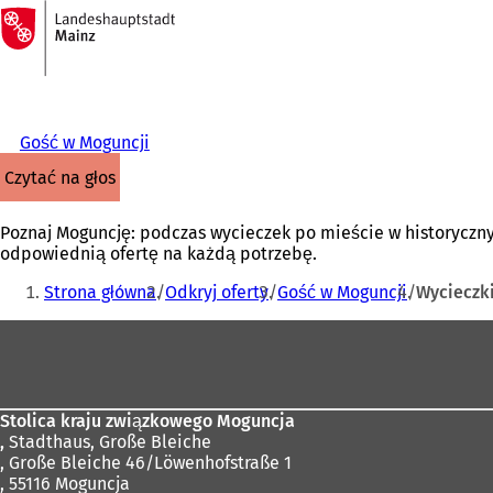
Do
strony
Przejdź do treści
głównej
Gość w Moguncji
czytać na głos
Poznaj Moguncję: podczas wycieczek po mieście w historyczny
odpowiednią ofertę na każdą potrzebę.
Jesteś
Strona główna
Odkryj oferty
Gość w Moguncji
Wycieczk
tutaj:
Obszar
stóp
Stolica kraju związkowego Moguncja
,
Stadthaus, Große Bleiche
, Große Bleiche 46/Löwenhofstraße 1
, 55116 Moguncja