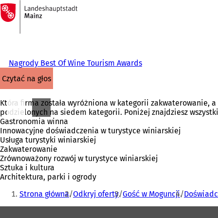
Do
strony
Przejdź do treści
głównej
Nagrody Best Of Wine Tourism Awards
czytać na głos
Która firma została wyróżniona w kategorii zakwaterowanie, a
podzielonych na siedem kategorii. Poniżej znajdziesz wszystk
Gastronomia winna
Innowacyjne doświadczenia w turystyce winiarskiej
Usługa turystyki winiarskiej
Zakwaterowanie
Zrównoważony rozwój w turystyce winiarskiej
Sztuka i kultura
Architektura, parki i ogrody
Jesteś
Strona główna
Odkryj oferty
Gość w Moguncji
Doświadc
tutaj:
Obszar