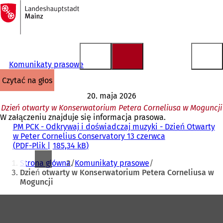
Do
strony
Przejdź do treści
głównej
Komunikaty prasowe
czytać na głos
20. maja 2026
Dzień otwarty w Konserwatorium Petera Corneliusa w Moguncji
W załączeniu znajduje się informacja prasowa.
PM PCK - Odkrywaj i doświadczaj muzyki - Dzień Otwarty
w Peter Cornelius Conservatory 13 czerwca
PDF
-Plik
185,34 kB
Jesteś
Strona główna
Komunikaty prasowe
tutaj:
Dzień otwarty w Konserwatorium Petera Corneliusa w
Moguncji
Obszar
stóp