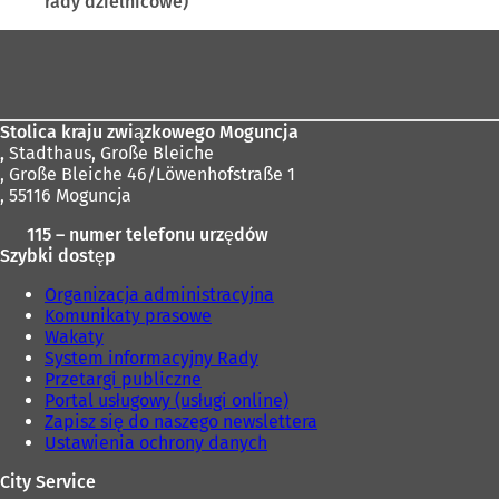
rady dzielnicowe)
s
a
i
s
Obszar
ę
i
stóp
w
ę
n
w
o
n
Stolica kraju związkowego Moguncja
w
o
,
Stadthaus, Große Bleiche
e
w
, Große Bleiche 46/Löwenhofstraße 1
j
e
, 55116 Moguncja
k
j
a
k
115 – numer telefonu urzędów
r
a
Szybki dostęp
c
r
i
c
Organizacja administracyjna
e
i
Komunikaty prasowe
)
e
Wakaty
)
System informacyjny Rady
Przetargi publiczne
Portal usługowy (usługi online)
Zapisz się do naszego newslettera
Ustawienia ochrony danych
City Service