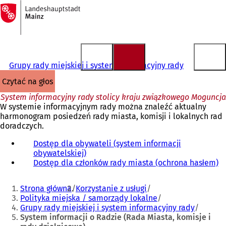
Do
strony
Przejdź do treści
głównej
Grupy rady miejskiej i system informacyjny rady
czytać na głos
System informacyjny rady stolicy kraju związkowego Moguncja
W systemie informacyjnym rady można znaleźć aktualny
harmonogram posiedzeń rady miasta, komisji i lokalnych rad
doradczych.
Dostęp dla obywateli (system informacji
obywatelskiej)
(
Dostęp dla członków rady miasta (ochrona hasłem)
O
(
t
O
Jesteś
w
t
Strona główna
Korzystanie z usługi
i
w
tutaj:
Polityka miejska / samorządy lokalne
e
i
Grupy rady miejskiej i system informacyjny rady
r
e
System informacji o Radzie (Rada Miasta, komisje i
a
r