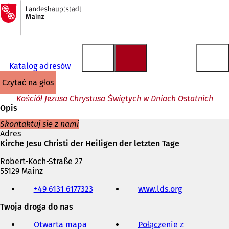
Do
strony
Przejdź do treści
głównej
Katalog adresów
czytać na głos
Kościół Jezusa Chrystusa Świętych w Dniach Ostatnich
Opis
Skontaktuj się z nami
Adres
Kirche Jesu Christi der Heiligen der letzten Tage
Robert-Koch-Straße 27
55129 Mainz
Telefon,
+49 6131 6177323
www.lds.org
(
faks
O
i
Twoja droga do nas
t
adres
w
e-
Otwarta mapa
Połączenie z
i