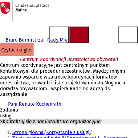
Do
strony
Przejdź do treści
głównej
Biuro Burmistrza i Rady Miejskiej
czytać na głos
Centrum koordynacji uczestnictwa obywateli
Centrum koordynacyjne jest centralnym punktem
kontaktowym dla procedur uczestnictwa. Między innymi
zapewnia wsparcie w zakresie koordynacji formatów
uczestnictwa, prowadzi listę projektów miasta Moguncja,
doradza obywatelom i wspiera Radę Doradczą ds.
Zarządzanie
Pani Renate Kochenrath
Zadania
usługi
Skontaktuj się z nami
Struktura organizacyjna
Jesteś
Strona główna
Korzystanie z usługi
tutaj: