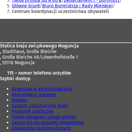
Twoja prośba od A do Z
Departament I - Burmistrz
Główne biuro
Biuro Burmistrza i Rady Miejskiej
Centrum koordynacji uczestnictwa obywateli
Obszar
stóp
Stolica kraju związkowego Moguncja
,
Stadthaus, Große Bleiche
, Große Bleiche 46/Löwenhofstraße 1
, 55116 Moguncja
115 – numer telefonu urzędów
Szybki dostęp
Organizacja administracyjna
Komunikaty prasowe
Wakaty
System informacyjny Rady
Przetargi publiczne
Portal usługowy (usługi online)
Zapisz się do naszego newslettera
Ustawienia ochrony danych