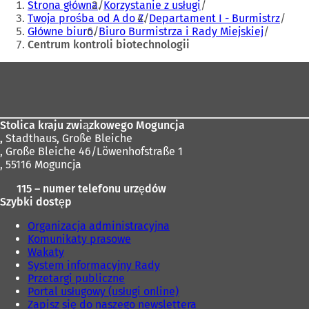
Strona główna
Korzystanie z usługi
tutaj:
Twoja prośba od A do Z
Departament I - Burmistrz
Główne biuro
Biuro Burmistrza i Rady Miejskiej
Centrum kontroli biotechnologii
Obszar
stóp
Stolica kraju związkowego Moguncja
,
Stadthaus, Große Bleiche
, Große Bleiche 46/Löwenhofstraße 1
, 55116 Moguncja
115 – numer telefonu urzędów
Szybki dostęp
Organizacja administracyjna
Komunikaty prasowe
Wakaty
System informacyjny Rady
Przetargi publiczne
Portal usługowy (usługi online)
Zapisz się do naszego newslettera