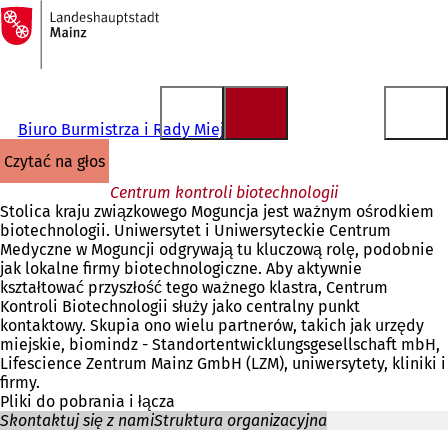
Do
strony
Przejdź do treści
głównej
Biuro Burmistrza i Rady Miejskiej
czytać na głos
Centrum kontroli biotechnologii
Stolica kraju związkowego Moguncja jest ważnym ośrodkiem
biotechnologii. Uniwersytet i Uniwersyteckie Centrum
Medyczne w Moguncji odgrywają tu kluczową rolę, podobnie
jak lokalne firmy biotechnologiczne. Aby aktywnie
kształtować przyszłość tego ważnego klastra, Centrum
Kontroli Biotechnologii służy jako centralny punkt
kontaktowy. Skupia ono wielu partnerów, takich jak urzędy
miejskie, biomindz - Standortentwicklungsgesellschaft mbH,
Lifescience Zentrum Mainz GmbH (LZM), uniwersytety, kliniki i
firmy.
Pliki do pobrania i łącza
Skontaktuj się z nami
Struktura organizacyjna
Jesteś