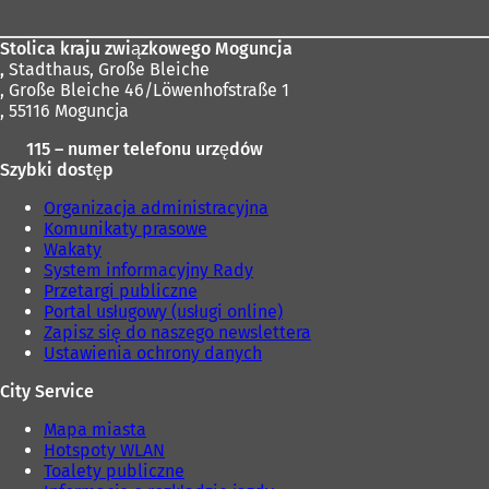
j
k
Stolica kraju związkowego Moguncja
a
,
Stadthaus, Große Bleiche
r
, Große Bleiche 46/Löwenhofstraße 1
c
, 55116 Moguncja
i
e
115 – numer telefonu urzędów
)
Szybki dostęp
Organizacja administracyjna
Komunikaty prasowe
Wakaty
System informacyjny Rady
Przetargi publiczne
Portal usługowy (usługi online)
Zapisz się do naszego newslettera
Ustawienia ochrony danych
City Service
Mapa miasta
Hotspoty WLAN
Toalety publiczne