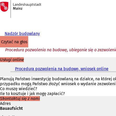
Do
strony
Przejdź do treści
głównej
Nadzór budowlany
czytać na głos
Procedura pozwolenia na budowę, ubieganie się o zezwolen
Usługi online
Procedura pozwolenia na budowę, wniosek online
(
O
t
Planują Państwo inwestycję budowlaną na działce, na której
w
przypadku mogą Państwo złożyć wniosek o wydanie zezwolenia 
i
Co muszę wiedzieć?
e
Ile to kosztuje i jak mogę zapłacić?
r
Skontaktuj się z nami
a
Adres
s
Bauaufsicht
i