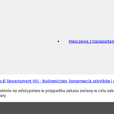
Połączenie z transport
o Z
Departament VIII - Budownictwo, konserwacja zabytków i 
wolenie na odstępstwo w przypadku zakazu zmiany w celu za
ury