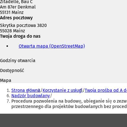
Zitadelle, Bau C
ę
Am 87er Denkmal
w
55131 Mainz
n
Adres pocztowy
o
w
Skrytka pocztowa 3820
e
55028 Mainz
j
Twoja droga do nas
k
a
Otwarta mapa (OpenStreetMap)
(
r
O
c
t
Godziny otwarcia
i
w
e
i
Dostępność
)
e
r
Mapa
a
Jesteś
s
Strona główna
Korzystanie z usługi
Twoja prośba od A d
tutaj:
i
Nadzór budowlany
ę
Procedura pozwolenia na budowę, ubieganie się o zez
w
przestrzennego dla projektów budowlanych bez proced
n
o
Obszar
w
stóp
e