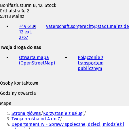
r
Bonifaziusturm B, 12. Stock
a
Erthalstraße 2
s
55118 Mainz
i
Telefon,
ę
+49 6131
vaterschaft.sorgerecht
stadt.mainz
de
faks
w
12 ext.
i
n
2767
adres
o
e-
w
Twoja droga do nas
mail
e
j
Otwarta mapa
Połączenie z
k
(OpenStreetMap)
(
transportem
a
O
publicznym
(
r
t
O
c
w
t
i
Osoby kontaktowe
i
w
e
e
i
Godziny otwarcia
)
r
e
a
r
Mapa
s
a
Jesteś
i
s
Strona główna
Korzystanie z usługi
tutaj:
ę
i
Twoja prośba od A do Z
w
ę
Departament IV - Sprawy społeczne, dzieci, młodzież i
n
w