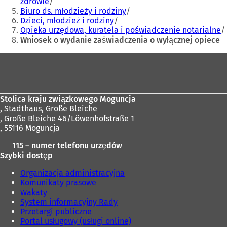
zdrowie
o
n
Biuro ds. młodzieży i rodziny
w
o
Dzieci, młodzież i rodziny
e
w
Opieka urzędowa, kuratela i poświadczenie notarialne
j
e
Wniosek o wydanie zaświadczenia o wyłącznej opiece
k
j
a
k
Obszar
r
a
stóp
c
r
i
c
e
i
Stolica kraju związkowego Moguncja
)
e
,
Stadthaus, Große Bleiche
)
, Große Bleiche 46/Löwenhofstraße 1
, 55116 Moguncja
115 – numer telefonu urzędów
Szybki dostęp
Organizacja administracyjna
Komunikaty prasowe
Wakaty
System informacyjny Rady
Przetargi publiczne
Portal usługowy (usługi online)