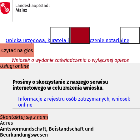
Do
strony
Przejdź do treści
głównej
Opieka urzędowa, kuratela i poświadczenie notarialne
czytać na głos
Wniosek o wydanie zaświadczenia o wyłącznej opiece
Usługi online
Prosimy o skorzystanie z naszego serwisu
internetowego w celu złożenia wniosku.
Informacje z rejestru osób zatrzymanych, wniosek
online
(
O
t
Skontaktuj się z nami
w
Adres
i
Amtsvormundschaft, Beistandschaft und
e
Beurkundungswesen