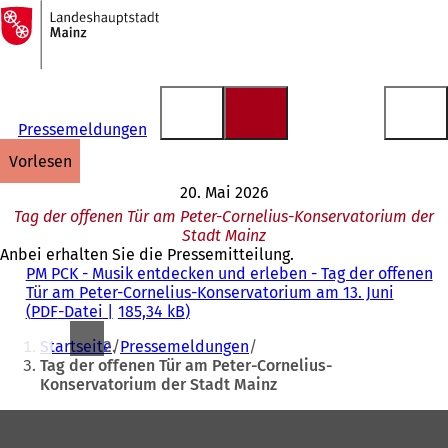
Zur
Startseite
Inhalt anspringen
Pressemeldungen
vorlesen
20. Mai 2026
Tag der offenen Tür am Peter-Cornelius-Konservatorium der
Stadt Mainz
Anbei erhalten Sie die Pressemitteilung.
PM PCK - Musik entdecken und erleben - Tag der offenen
Tür am Peter-Cornelius-Konservatorium am 13. Juni
PDF
-Datei
185,34 kB
Sie
Startseite
Pressemeldungen
befinden
Tag der offenen Tür am Peter-Cornelius-
Konservatorium der Stadt Mainz
sich
hier:
Fußbereich