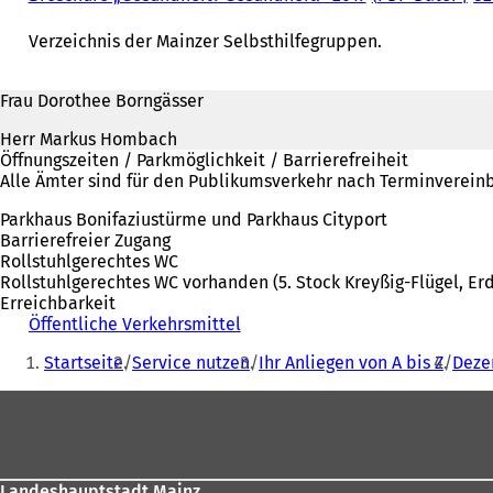
Verzeichnis der Mainzer Selbsthilfegruppen.
Frau Dorothee Borngässer
Herr Markus Hombach
Öffnungszeiten / Parkmöglichkeit / Barrierefreiheit
Alle Ämter sind für den Publikumsverkehr nach Terminvereinb
Parkhaus Bonifaziustürme und Parkhaus Cityport
Barrierefreier Zugang
Rollstuhlgerechtes WC
Rollstuhlgerechtes WC vorhanden (5. Stock Kreyßig-Flügel, Er
Erreichbarkeit
Öffentliche Verkehrsmittel
(
Sie
Ö
Startseite
Service nutzen
Ihr Anliegen von A bis Z
Dezer
f
befinden
f
Fußbereich
sich
n
e
hier:
t
i
n
Landeshauptstadt Mainz