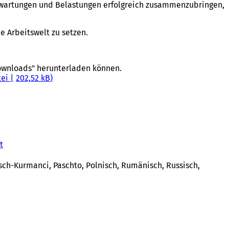
 Erwartungen und Belastungen erfolgreich zusammenzubringen,
 Arbeitswelt zu setzen.
Downloads" herunterladen können.
tei
202,52 kB
t
(
Ö
f
isch-Kurmanci, Paschto, Polnisch, Rumänisch, Russisch,
f
n
e
t
i
n