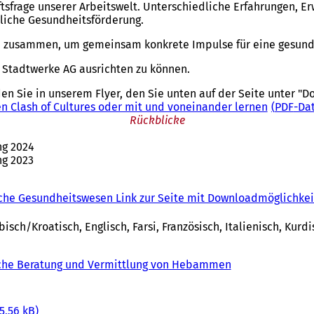
ftsfrage unserer Arbeitswelt. Unterschiedliche Erfahrungen,
liche Gesundheitsförderung.
 zusammen, um gemeinsam konkrete Impulse für eine gesunde
 Stadtwerke AG ausrichten zu können.
 Sie in unserem Flyer, den Sie unten auf der Seite unter "
 Clash of Cultures oder mit und voneinander lernen
PDF
-Da
Rückblicke
ng 2024
ng 2023
sche Gesundheitswesen Link zur Seite mit Downloadmöglichkei
sch/Kroatisch, Englisch, Farsi, Französisch, Italienisch, Kurd
sche Beratung und Vermittlung von Hebammen
(
Ö
f
f
5,56 kB