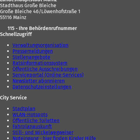
e
Stadthaus Große Bleiche
i
Große Bleiche 46/Löwenhofstraße 1
n
55116 Mainz
e
115 - Ihre Behördenrufnummer
m
Schnellzugriff
n
e
Verwaltungsorganisation
u
Pressemeldungen
e
Stellenangebote
n
Ratsinformationssystem
T
Öffentliche Ausschreibungen
a
Serviceportal (Online-Services)
b
Newsletter abonnieren
)
Datenschutzeinstellungen
City Service
Stadtplan
WLAN-Hotspots
Öffentliche Toiletten
Fahrplanauskunft
Still- und Wickelwegweiser
Noteingang - hier finden Kinder Hilfe