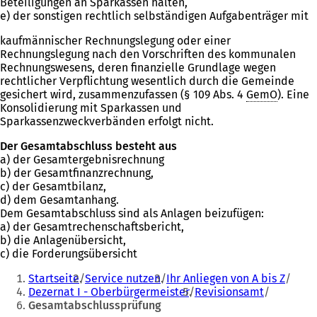
Beteiligungen an Sparkassen halten,
e) der sonstigen rechtlich selbständigen Aufgabenträger mit
kaufmännischer Rechnungslegung oder einer
Rechnungslegung nach den Vorschriften des kommunalen
Rechnungswesens, deren finanzielle Grundlage wegen
rechtlicher Verpflichtung wesentlich durch die Gemeinde
gesichert wird, zusammenzufassen (§ 109 Abs. 4
GemO
). Eine
Konsolidierung mit Sparkassen und
Sparkassenzweckverbänden erfolgt nicht.
Der Gesamtabschluss besteht aus
a) der Gesamtergebnisrechnung
b) der Gesamtfinanzrechnung,
c) der Gesamtbilanz,
d) dem Gesamtanhang.
Dem Gesamtabschluss sind als Anlagen beizufügen:
a) der Gesamtrechenschaftsbericht,
b) die Anlagenübersicht,
c) die Forderungsübersicht
Sie
Startseite
Service nutzen
Ihr Anliegen von A bis Z
befinden
Dezernat I - Oberbürgermeister
Revisionsamt
Gesamtabschlussprüfung
sich