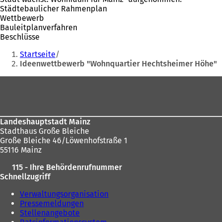
Städtebaulicher Rahmenplan
Wettbewerb
Bauleitplanverfahren
Beschlüsse
Sie
Startseite
befinden
Ideenwettbewerb "Wohnquartier Hechtsheimer Höhe"
sich
Fußbereich
hier:
Landeshauptstadt Mainz
Stadthaus Große Bleiche
Große Bleiche 46/Löwenhofstraße 1
55116 Mainz
115 - Ihre Behördenrufnummer
Schnellzugriff
Verwaltungsorganisation
Pressemeldungen
Stellenangebote