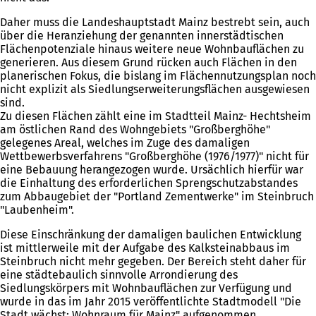
Daher muss die Landeshauptstadt Mainz bestrebt sein, auch
über die Heranziehung der genannten innerstädtischen
Flächenpotenziale hinaus weitere neue Wohnbauflächen zu
generieren. Aus diesem Grund rücken auch Flächen in den
planerischen Fokus, die bislang im Flächennutzungsplan noch
nicht explizit als Siedlungserweiterungsflächen ausgewiesen
sind.
Zu diesen Flächen zählt eine im Stadtteil Mainz- Hechtsheim
am östlichen Rand des Wohngebiets "Großberghöhe"
gelegenes Areal, welches im Zuge des damaligen
Wettbewerbsverfahrens "Großberghöhe (1976/1977)" nicht für
eine Bebauung herangezogen wurde. Ursächlich hierfür war
die Einhaltung des erforderlichen Sprengschutzabstandes
zum Abbaugebiet der "Portland Zementwerke" im Steinbruch
"Laubenheim".
Diese Einschränkung der damaligen baulichen Entwicklung
ist mittlerweile mit der Aufgabe des Kalksteinabbaus im
Steinbruch nicht mehr gegeben. Der Bereich steht daher für
eine städtebaulich sinnvolle Arrondierung des
Siedlungskörpers mit Wohnbauflächen zur Verfügung und
wurde in das im Jahr 2015 veröffentlichte Stadtmodell "Die
Stadt wächst: Wohnraum für Mainz" aufgenommen.