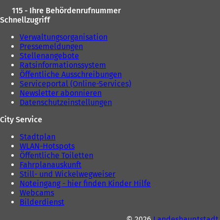
e
n
115 - Ihre Behördenrufnummer
n
T
Schnellzugriff
T
a
a
b
Verwaltungsorganisation
b
)
Pressemeldungen
)
Stellenangebote
Ratsinformationssystem
Öffentliche Ausschreibungen
Serviceportal (Online-Services)
Newsletter abonnieren
Datenschutzeinstellungen
City Service
Stadtplan
WLAN-Hotspots
Öffentliche Toiletten
Fahrplanauskunft
Still- und Wickelwegweiser
Noteingang - hier finden Kinder Hilfe
Webcams
Bilderdienst
© 2026
Landeshauptstadt