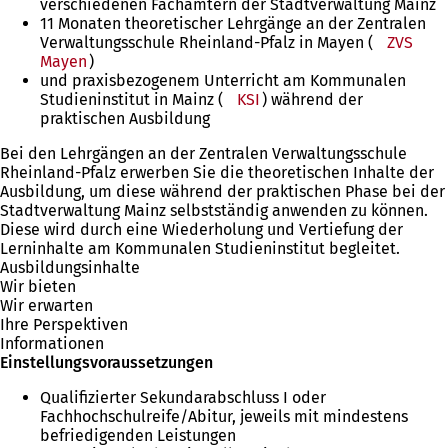
verschiedenen Fachämtern der Stadtverwaltung Mainz
11 Monaten theoretischer Lehrgänge an der Zentralen
Verwaltungsschule Rheinland-Pfalz in Mayen (
ZVS
Mayen
(Öffnet
)
und praxisbezogenem Unterricht am Kommunalen
in
Studieninstitut in Mainz (
einem
KSI
(Öffnet
) während der
praktischen Ausbildung
neuen
in
Tab)
einem
Bei den Lehrgängen an der Zentralen Verwaltungsschule
neuen
Rheinland-Pfalz erwerben Sie die theoretischen Inhalte der
Tab)
Ausbildung, um diese während der praktischen Phase bei der
Stadtverwaltung Mainz selbstständig anwenden zu können.
Diese wird durch eine Wiederholung und Vertiefung der
Lerninhalte am Kommunalen Studieninstitut begleitet.
Ausbildungsinhalte
Wir bieten
Wir erwarten
Ihre Perspektiven
Informationen
Einstellungsvoraussetzungen
Qualifizierter Sekundarabschluss I oder
Fachhochschulreife/Abitur, jeweils mit mindestens
befriedigenden Leistungen