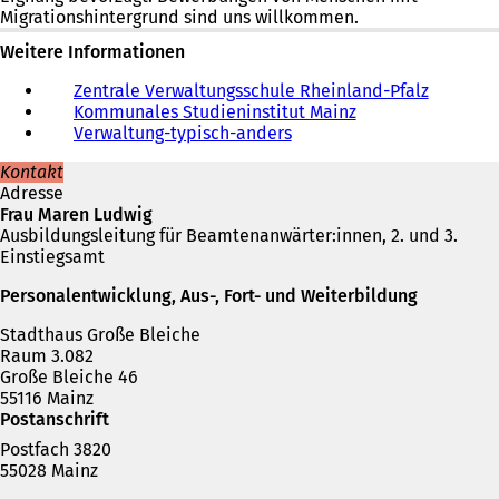
Migrationshintergrund sind uns willkommen.
f
n
Weitere Informationen
e
t
Zentrale Verwaltungsschule Rheinland-Pfalz
(
i
Kommunales Studieninstitut Mainz
(
Ö
n
Verwaltung-typisch-anders
(
Ö
f
e
Ö
f
f
i
Kontakt
f
f
n
n
Adresse
f
n
e
e
Frau Maren Ludwig
n
e
t
m
Ausbildungsleitung für Beamtenanwärter:innen, 2. und 3.
e
t
i
n
Einstiegsamt
t
i
n
e
i
n
e
u
Personalentwicklung, Aus-, Fort- und Weiterbildung
n
e
i
e
e
i
n
Stadthaus Große Bleiche
n
i
n
e
Raum 3.082
T
n
e
m
Große Bleiche 46
a
e
m
n
55116 Mainz
b
m
n
e
Postanschrift
)
n
e
u
Postfach 3820
e
u
e
55028 Mainz
u
e
n
Telefon,
e
n
T