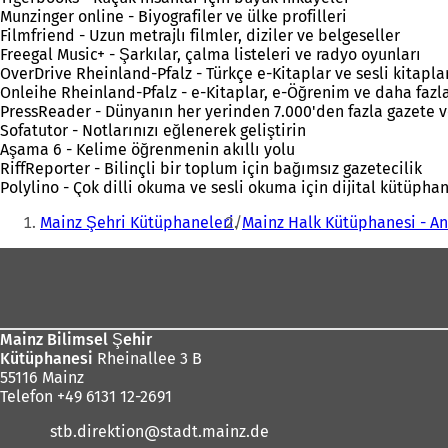
Munzinger online - Biyografiler ve ülke profilleri
Filmfriend - Uzun metrajlı filmler, diziler ve belgeseller
Freegal Music+ - Şarkılar, çalma listeleri ve radyo oyunları
OverDrive Rheinland-Pfalz - Türkçe e-Kitaplar ve sesli kitapla
Onleihe Rheinland-Pfalz - e-Kitaplar, e-Öğrenim ve daha fazl
PressReader - Dünyanın her yerinden 7.000'den fazla gazete v
Sofatutor - Notlarınızı eğlenerek geliştirin
Aşama 6 - Kelime öğrenmenin akıllı yolu
RiffReporter - Bilinçli bir toplum için bağımsız gazetecilik
Polylino - Çok dilli okuma ve sesli okuma için dijital kütüpha
Buradasınız:
Mainz Şehri Kütüphaneleri
Mainz Halk Kütüphanesi - A
Ayak
bölgesi
Mainz Bilimsel Şehir
Kütüphanesi
Rheinallee 3 B
55116 Mainz
Telefon +49 6131 12-2691
stb.direktion
stadt.mainz
de