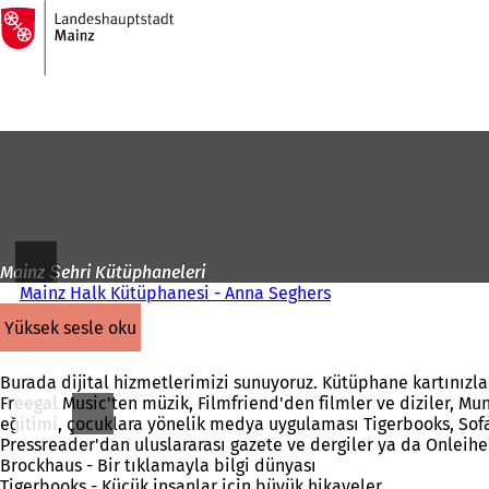
Ana
sayfaya
İçeriğe atla
Mainz Şehri Kütüphaneleri
Mainz Halk Kütüphanesi - Anna Seghers
yüksek sesle oku
Burada dijital hizmetlerimizi sunuyoruz. Kütüphane kartınızla 
Freegal Music'ten müzik, Filmfriend'den filmler ve diziler, Mun
eğitimi, çocuklara yönelik medya uygulaması Tigerbooks, Sofatut
Pressreader'dan uluslararası gazete ve dergiler ya da Onleihe 
Brockhaus - Bir tıklamayla bilgi dünyası
Tigerbooks - Küçük insanlar için büyük hikayeler