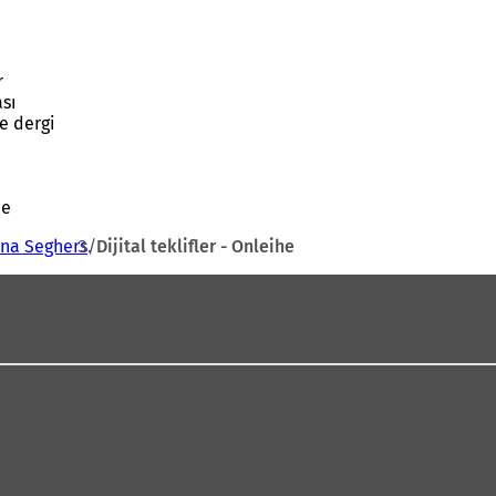
r
ası
e dergi
ne
nna Seghers
Dijital teklifler - Onleihe