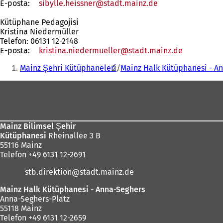
E-posta:
sibylle.heissner
stadt.mainz
de
Kütüphane Pedagojisi
Kristina Niedermüller
Telefon: 06131 12-2148
E-posta:
kristina.niedermueller
stadt.mainz
de
Buradasınız:
Mainz Şehri Kütüphaneleri
Mainz Halk Kütüphanesi - A
Ayak
bölgesi
Mainz Bilimsel Şehir
Kütüphanesi
Rheinallee 3 B
55116 Mainz
Telefon +49 6131 12-2691
stb.direktion
stadt.mainz
de
Mainz Halk Kütüphanesi - Anna-Seghers
Anna-Seghers-Platz
55118 Mainz
Telefon +49 6131 12-2659