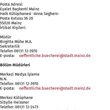
)
l
ı
ı
Posta Adresi:
ı
l
r
Eyalet Başkenti Mainz
r
ı
)
Halk Kütüphanesi -Anna Seghers-
)
r
Posta Kutusu 36 20
)
55026 Mainz
İrtibat Kişileri:
Müdür
Birgitta Mühe M.A.
Sekreterlik
Telefon 06131 12-3970
E-posta:
oeffentliche.buecherei
stadt.mainz
de
Bölüm Müdürleri
Merkezi Medya İşleme
N.N.
Telefon: 06131 12-3970
E-posta:
oeffentliche.buecherei
stadt.mainz
de
Merkez Kütüphane
Sibylle Heissner
Telefon: 06131 12-2473