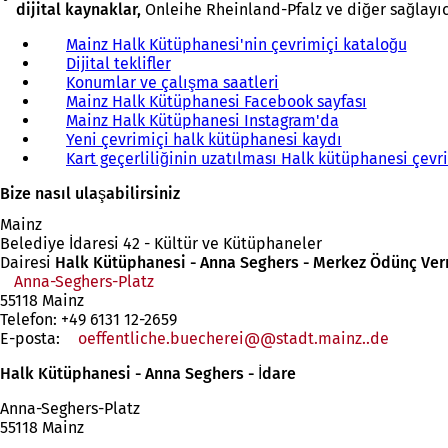
dijital kaynaklar,
Onleihe Rheinland-Pfalz ve diğer sağlayıcı
Mainz Halk Kütüphanesi'nin çevrimiçi kataloğu
(
Dijital teklifler
(
Y
Konumlar ve çalışma saatleri
Y
e
Mainz Halk Kütüphanesi Facebook sayfası
e
(
n
Mainz Halk Kütüphanesi Instagram'da
n
(
Y
i
Yeni çevrimiçi halk kütüphanesi kaydı
i
Y
(
e
b
Kart geçerliliğinin uzatılması Halk kütüphanesi çevr
b
e
Y
n
i
i
n
e
i
r
Bize nasıl ulaşabilirsiniz
r
i
n
b
s
s
b
i
i
e
Mainz
e
i
b
r
k
Belediye İdaresi 42 - Kültür ve Kütüphaneler
k
r
i
s
m
Dairesi
Halk Kütüphanesi - Anna Seghers - Merkez Ödünç Ver
m
s
r
e
e
Anna-Seghers-Platz
(Yeni
e
e
s
k
d
55118 Mainz
bir
d
k
e
m
e
Telefon: +49 6131 12-2659
sekmede
e
m
k
e
a
E-posta:
oeffentliche.buecherei@
açılır)
stadt.mainz
.de
a
e
m
d
ç
ç
d
e
e
ı
Halk Kütüphanesi - Anna Seghers - İdare
ı
e
d
a
l
l
a
e
ç
ı
Anna-Seghers-Platz
ı
ç
a
ı
r
55118 Mainz
r
ı
ç
l
)