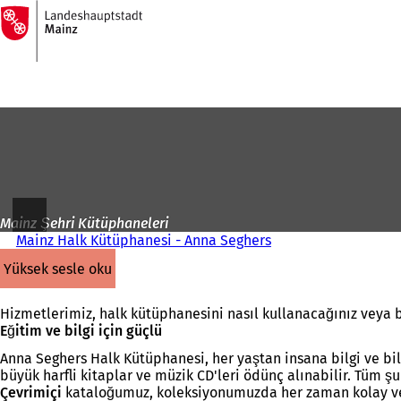
Ana
sayfaya
İçeriğe atla
Mainz Şehri Kütüphaneleri
Mainz Halk Kütüphanesi - Anna Seghers
yüksek sesle oku
Hizmetlerimiz, halk kütüphanesini nasıl kullanacağınız veya 
Eğitim ve bilgi için güçlü
Anna Seghers Halk Kütüphanesi, her yaştan insana bilgi ve bilgi
büyük harfli kitaplar ve müzik CD'leri ödünç alınabilir. Tüm 
Çevrimiçi
kataloğumuz, koleksiyonumuzda her zaman kolay ve hız