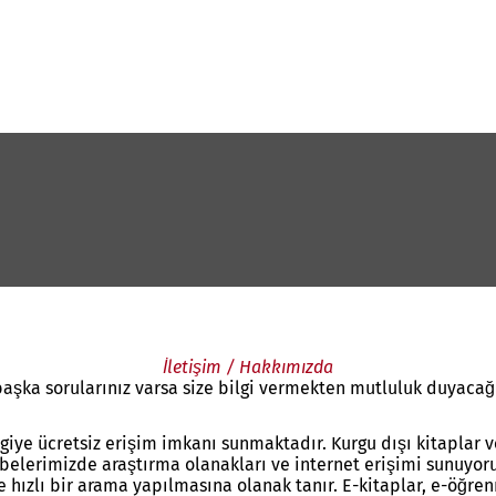
İletişim / Hakkımızda
başka sorularınız varsa size bilgi vermekten mutluluk duyacağ
ye ücretsiz erişim imkanı sunmaktadır. Kurgu dışı kitaplar ve ku
şubelerimizde araştırma olanakları ve internet erişimi sunuyo
lı bir arama yapılmasına olanak tanır. E-kitaplar, e-öğrenme k