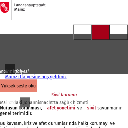
Ana
sayfaya
İçeriğe atla
Mainz itfaiyesi
Mainz itfaiyesine hoş geldiniz
yüksek sesle oku
Sivil koruma
Mainz’daki Johannisnacht’ta sağlık hizmeti
Nüfusun korunması,
afet yönetimi
(Yeni
ve
sivil
(Yeni
savunmanın
genel terimidir.
bir
bir
sekmede
sekmede
Bu kavram, kriz ve afet durumlarında halkı korumayı ve
açılır)
açılır)