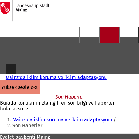
Ana
sayfaya
İçeriğe atla
Mainz'da iklim koruma ve iklim adaptasyonu
yüksek sesle oku
Son Haberler
Burada konularımızla ilgili en son bilgi ve haberleri
bulacaksınız.
Buradasınız:
Mainz'da iklim koruma ve iklim adaptasyonu
Son Haberler
Ayak
Eyalet başkenti Mainz