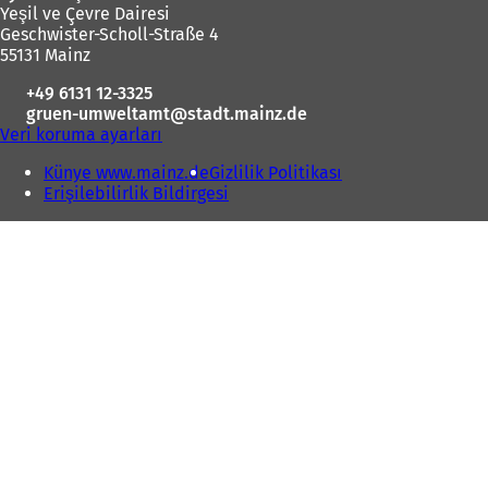
Yeşil ve Çevre Dairesi
bölgesi
Geschwister-Scholl-Straße 4
55131 Mainz
+49 6131 12-3325
gruen-umweltamt
stadt.mainz
de
Veri koruma ayarları
Künye www.mainz.de
Gizlilik Politikası
Erişilebilirlik Bildirgesi