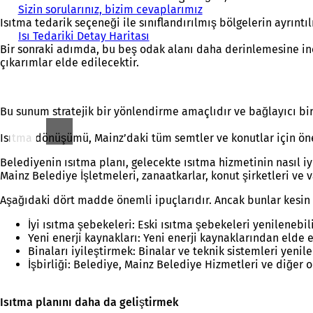
Sizin sorularınız, bizim cevaplarımız
Isıtma tedarik seçeneği ile sınıflandırılmış bölgelerin ayrıntıl
Isı Tedariki Detay Haritası
(
Bir sonraki adımda, bu beş odak alanı daha derinlemesine inc
Y
çıkarımlar elde edilecektir.
e
n
i
b
Bu sunum stratejik bir yönlendirme amaçlıdır ve bağlayıcı bir
i
r
Isıtma dönüşümü, Mainz’daki tüm semtler ve konutlar için öne
s
e
Belediyenin ısıtma planı, gelecekte ısıtma hizmetinin nasıl i
k
Mainz Belediye İşletmeleri, zanaatkarlar, konut şirketleri ve v
m
e
Aşağıdaki dört madde önemli ipuçlarıdır. Ancak bunlar kesin k
d
e
İyi ısıtma şebekeleri: Eski ısıtma şebekeleri yenilenebi
a
Yeni enerji kaynakları: Yeni enerji kaynaklarından elde e
ç
Binaları iyileştirmek: Binalar ve teknik sistemleri yenil
ı
İşbirliği: Belediye, Mainz Belediye Hizmetleri ve diğer or
l
ı
r
Isıtma planını daha da geliştirmek