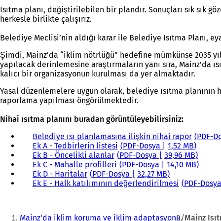
)
Isıtma planı, değiştirilebilen bir plandır. Sonuçları sık sık gözd
herkesle birlikte çalışırız.
Belediye Meclisi’nin aldığı karar ile Belediye Isıtma Planı, 
Şimdi, Mainz’da “iklim nötrlüğü” hedefine mümkünse 2035 yılı
yapılacak derinlemesine araştırmaların yanı sıra, Mainz’da ı
kalıcı bir organizasyonun kurulması da yer almaktadır.
Yasal düzenlemelere uygun olarak, belediye ısıtma planının h
raporlama yapılması öngörülmektedir.
Nihai ısıtma planını buradan görüntüleyebilirsiniz:
Belediye ısı planlamasına ilişkin nihai rapor
PDF
-D
Ek A - Tedbirlerin listesi
PDF
-Dosya
1,52 MB
Ek B - Öncelikli alanlar
PDF
-Dosya
39,96 MB
Ek C - Mahalle profilleri
PDF
-Dosya
14,10 MB
Ek D - Haritalar
PDF
-Dosya
32,27 MB
Ek E - Halk katılımının değerlendirilmesi
PDF
-Dosy
Buradasınız:
Mainz'da iklim koruma ve iklim adaptasyonu
Mainz Isı