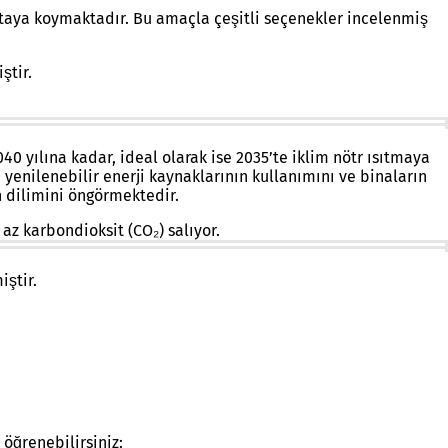
rtaya koymaktadır. Bu amaçla çeşitli seçenekler incelenmiş
ştir.
0 yılına kadar, ideal olarak ise 2035’te iklim nötr ısıtmaya
 yenilenebilir enerji kaynaklarının kullanımını ve binaların
 dilimini öngörmektedir.
az karbondioksit (CO₂) salıyor.
iştir.
öğrenebilirsiniz: