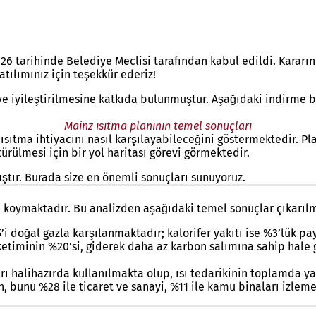
26 tarihinde Belediye Meclisi tarafından kabul edildi. Kararın
atılımınız için teşekkür ederiz!
 ve iyileştirilmesine katkıda bulunmuştur. Aşağıdaki indirme b
Mainz ısıtma planının temel sonuçları
 ısıtma ihtiyacını nasıl karşılayabileceğini göstermektedir. Pl
rülmesi için bir yol haritası görevi görmektedir.
ır. Burada size en önemli sonuçları sunuyoruz.
Durum Analizi: Mevcut durum nedir?
 koymaktadır. Bu analizden aşağıdaki temel sonuçlar çıkarılm
’i doğal gazla karşılanmaktadır; kalorifer yakıtı ise %3’lük pay
etiminin %20’si, giderek daha az karbon salımına sahip hale ge
arı halihazırda kullanılmakta olup, ısı tedarikinin toplamda ya
n, bunu %28 ile ticaret ve sanayi, %11 ile kamu binaları izleme
Olasılıkları incelemek: Neler mümkün olabilir?