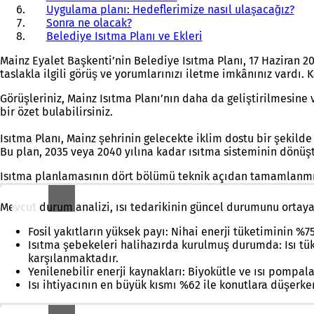
Uygulama planı: Hedeflerimize nasıl ulaşacağız?
Sonra ne olacak?
Belediye Isıtma Planı ve Ekleri
Mainz Eyalet Başkenti’nin Belediye Isıtma Planı, 17 Haziran 20
taslakla ilgili görüş ve yorumlarınızı iletme imkânınız vardı. K
Görüşleriniz, Mainz Isıtma Planı’nın daha da geliştirilmesine
bir özet bulabilirsiniz.
Isıtma Planı, Mainz şehrinin gelecekte iklim dostu bir şekilde
Bu plan, 2035 veya 2040 yılına kadar ısıtma sisteminin dönüştü
Isıtma planlamasının dört bölümü teknik açıdan tamamlanmışt
Mevcut durum analizi, ısı tedarikinin güncel durumunu ortaya
Fosil yakıtların yüksek payı: Nihai enerji tüketiminin %75
Isıtma şebekeleri halihazırda kurulmuş durumda: Isı tük
karşılanmaktadır.
Yenilenebilir enerji kaynakları: Biyokütle ve ısı pompal
Isı ihtiyacının en büyük kısmı %62 ile konutlara düşerke