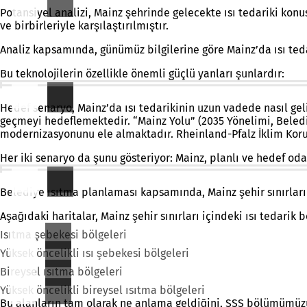
Potansiyel analizi, Mainz şehrinde gelecekte ısı tedariki ko
ve birbirleriyle karşılaştırılmıştır.
Analiz kapsamında, günümüz bilgilerine göre Mainz’da ısı tedar
Bu teknolojilerin özellikle önemli güçlü yanları şunlardır:
Hedef senaryo, Mainz’da ısı tedarikinin uzun vadede nasıl geli
geçmeyi hedeflemektedir. “Mainz Yolu” (2035 Yönelimi, Belediye
modernizasyonunu ele almaktadır. Rheinland-Pfalz İklim Koru
Her iki senaryo da şunu gösteriyor: Mainz, planlı ve hedef oda
Belediye ısıtma planlaması kapsamında, Mainz şehir sınırları
Aşağıdaki haritalar, Mainz şehir sınırları içindeki ısı tedarik
Isıtma şebekesi bölgeleri
Yüksek öncelikli ısı şebekesi bölgeleri
Bireysel ısıtma bölgeleri
Yüksek öncelikli bireysel ısıtma bölgeleri
Bu alanların tam olarak ne anlama geldiğini, SSS bölümümüzün