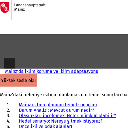
Ana
sayfaya
İçeriğe atla
Mainz'da iklim koruma ve iklim adaptasyonu
yüksek sesle oku
Mainz'daki belediye ısıtma planlamasının temel sonuçları hak
Mainz ısıtma planının temel sonuçları
Durum Analizi: Mevcut durum nedir?
Olasılıkları incelemek: Neler mümkün olabilir?
Hedef senaryo: Nereye gitmek istiyoruz?
Öncelikli ve odak alanları