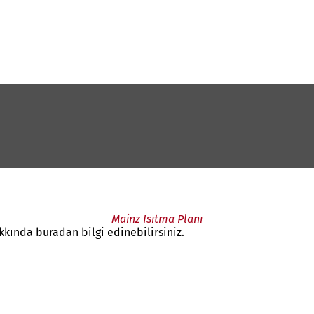
Mainz Isıtma Planı
kında buradan bilgi edinebilirsiniz.