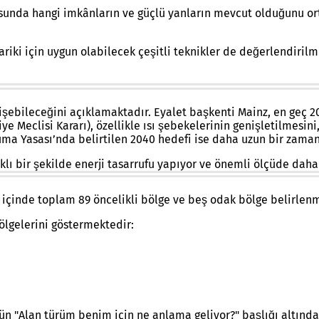
nusunda hangi imkânların ve güçlü yanların mevcut olduğunu o
iki için uygun olabilecek çeşitli teknikler de değerlendirilmi
Hedef senaryo: Nereye gitmek istiyoruz?
şebileceğini açıklamaktadır. Eyalet başkenti Mainz, en geç 204
 Meclisi Kararı), özellikle ısı şebekelerinin genişletilmesini,
ma Yasası’nda belirtilen 2040 hedefi ise daha uzun bir zaman
klı bir şekilde enerji tasarrufu yapıyor ve önemli ölçüde daha 
Öncelikli ve odak alanları
 içinde toplam 89 öncelikli bölge ve beş odak bölge belirlenm
 bölgelerini göstermektedir:
 "Alan türüm benim için ne anlama geliyor?" başlığı altında 