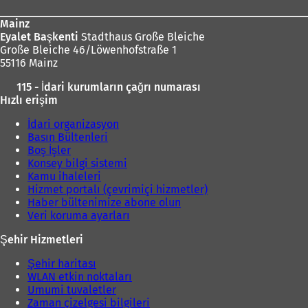
Mainz
Eyalet Başkenti
Stadthaus Große Bleiche
Große Bleiche 46/Löwenhofstraße 1
55116 Mainz
115 - İdari kurumların çağrı numarası
Hızlı erişim
İdari organizasyon
Basın Bültenleri
Boş İşler
Konsey bilgi sistemi
Kamu ihaleleri
Hizmet portalı (çevrimiçi hizmetler)
Haber bültenimize abone olun
Veri koruma ayarları
Şehir Hizmetleri
Şehir haritası
WLAN etkin noktaları
Umumi tuvaletler
Zaman çizelgesi bilgileri