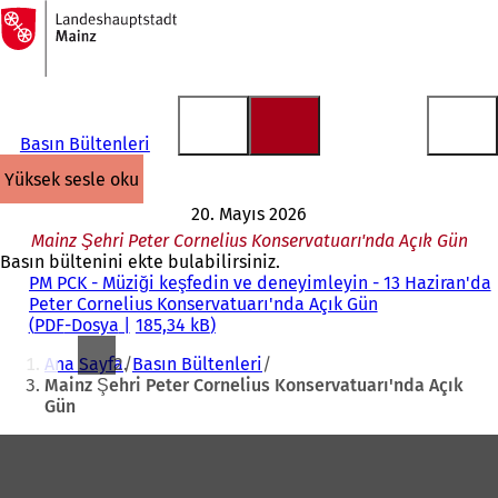
Ana
sayfaya
İçeriğe atla
Basın Bültenleri
yüksek sesle oku
20. Mayıs 2026
Mainz Şehri Peter Cornelius Konservatuarı'nda Açık Gün
Basın bültenini ekte bulabilirsiniz.
PM PCK - Müziği keşfedin ve deneyimleyin - 13 Haziran'da
Peter Cornelius Konservatuarı'nda Açık Gün
PDF
-Dosya
185,34 kB
Buradasınız:
Ana Sayfa
Basın Bültenleri
Mainz Şehri Peter Cornelius Konservatuarı'nda Açık
Gün
Ayak
bölgesi