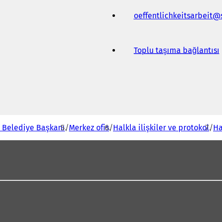
oeffentlichkeitsarbeit
Toplu taşıma bağlantısı
(
i
i
- Belediye Başkanı
Merkez ofis
Halkla ilişkiler ve protokol
Ha
ı
l