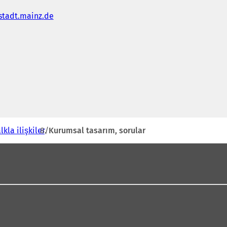
stadt.mainz
de
Y
e
n
b
r
s
lkla ilişkiler
Kurumsal tasarım, sorular
e
k
m
e
d
e
a
ç