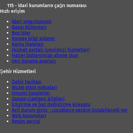
ı
115 - İdari kurumların çağrı numarası
r
Hızlı erişim
)
İdari organizasyon
Basın Bültenleri
Boş İşler
Konsey bilgi sistemi
Kamu ihaleleri
Hizmet portalı (çevrimiçi hizmetler)
Haber bültenimize abone olun
Veri koruma ayarları
Şehir Hizmetleri
Şehir haritası
WLAN etkin noktaları
Umumi tuvaletler
Zaman çizelgesi bilgileri
Emzirme ve bez değiştirme kılavuzu
Acil durum girişi - çocukların yardım bulabileceği yer
Web Kameraları
Resim servisi