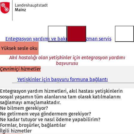
Ana
sayfaya
İçeriğe atla
Entegrasyon yardımı ve bakımı için uzman servis
yüksek sesle oku
Akıl hastalığı olan yetişkinler için entegrasyon yardımı
başvurusu
Çevrimiçi hizmetler
Yetişkinler için başvuru formuna bağlantı
(
Y
e
Entegrasyon yardım hizmetleri, akıl hastası yetişkinlerin
n
sosyal yaşamın tüm alanlarına tam olarak katılmalarını
i
sağlamayı amaçlamaktadır.
b
Ne bilmem gerekiyor?
i
Ne getirmem veya göndermem gerekiyor?
r
Ne kadar tutuyor ve nasıl ödeme yapabilirim?
s
Formlar, broşürler, bağlantılar
e
İlgili hizmetler