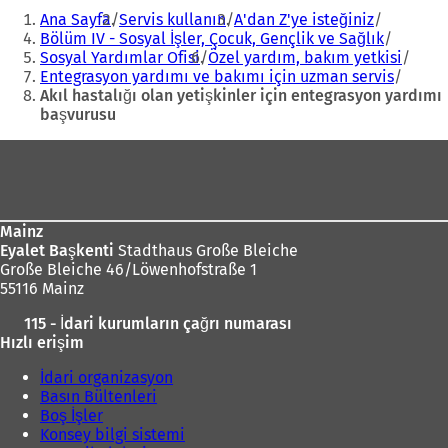
Buradasınız:
k
Ana Sayfa
Servis kullanın
A'dan Z'ye isteğiniz
m
Bölüm IV - Sosyal İşler, Çocuk, Gençlik ve Sağlık
e
Sosyal Yardımlar Ofisi
Özel yardım, bakım yetkisi
d
Entegrasyon yardımı ve bakımı için uzman servis
e
Akıl hastalığı olan yetişkinler için entegrasyon yardımı
a
başvurusu
ç
ı
Ayak
ı
l
l
ı
bölgesi
ı
r
)
)
Mainz
Eyalet Başkenti
Stadthaus Große Bleiche
Große Bleiche 46/Löwenhofstraße 1
55116 Mainz
115 - İdari kurumların çağrı numarası
Hızlı erişim
İdari organizasyon
Basın Bültenleri
Boş İşler
Konsey bilgi sistemi