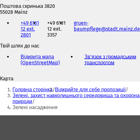
Поштова скринька 3820
55028 Mainz
Телефон,
+49 6131
+49 6131
gruen-
факс
12 ext.
12 ext.
baumpflege
stadt.mainz
de
та
2801
3357
адреса
електронної
Твій шлях до нас
пошти
Відкрита мапа
Зв'язок з громадським
(OpenStreetMap)
(
транспортом
(
В
В
і
і
Карта
д
д
Ти
к
к
Головна сторінка
Відкрийте для себе пропозиції
р
р
тут:
Зелені, захист навколишнього середовища та охорона
и
и
природи
в
в
Зелені насадження
а
а
є
є
Зона
т
т
для
ь
ь
с
с
ніг
я
я