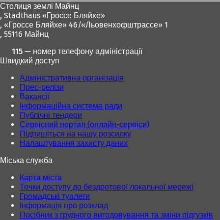
Столиця землі Майнц
в
в
,
Stadthaus «Гроссе Бляйхе»
н
н
, «Гроссе Бляйхе» 46/«Льовенхофштрассе» 1
о
о
, 55116 Майнц
в
в
і
і
115 — номер телефону адміністрації
й
й
Швидкий доступ
в
в
к
к
Адміністративна організація
л
л
Прес-релізи
а
а
Вакансії
д
д
Інформаційна система ради
ц
ц
Публічні тендери
і
і
Сервісний портал (онлайн-сервіси)
)
)
Підпишіться на нашу розсилку
Налаштування захисту даних
Міська служба
Карта міста
Точки доступу до бездротової локальної мережі
Громадські туалети
Інформація про розклад
Посібник з грудного вигодовування та зміни підгузків