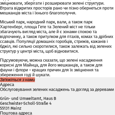
зміцнювати, зберігати і розширювати зелені структури.
Втрата відкритих просторів рано чи пізно обернеться проти
мешканців міста і їхнього благополуччя.
Міський парк, народний парк, вали, а також парк
Хартенберг, площа Гете та Зелений міст не тільки
збагачують вигляд міста, але й є зонами спокою та
відпочинку, а також притулком для птахів, комах та дрібних
ссавців. Популяції домашніх горобців, стрижів, кажанів і
бджіл, які сильно скоротилися, також залежать від зелених
структур у центрі міста, щоб відновитися.
Підсумовуючи, можна сказати, що зелені насадження
корисні для Майнца, для його мешканців, а також для
фауни і флори – кращих причин для їх зміцнення та
збереження годі й шукати.
Зв'яжіться з нами
Адреса
Обслуговування зелених насаджень та догляд за деревами
Grün- und Umweltamt, Haus B
Geschwister-Scholl-Straße 4
55131 Mainz
Поштова адреса