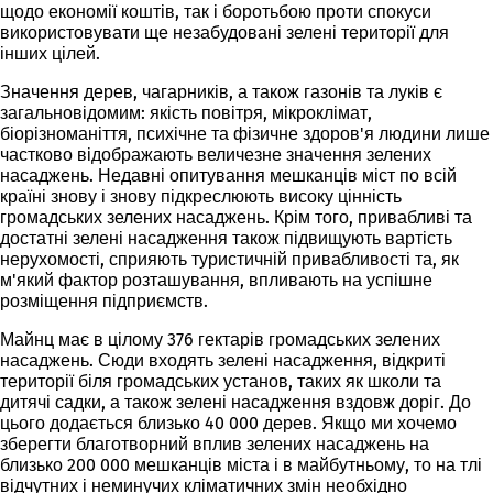
щодо економії коштів, так і боротьбою проти спокуси
використовувати ще незабудовані зелені території для
інших цілей.
Значення дерев, чагарників, а також газонів та луків є
загальновідомим: якість повітря, мікроклімат,
біорізноманіття, психічне та фізичне здоров'я людини лише
частково відображають величезне значення зелених
насаджень. Недавні опитування мешканців міст по всій
країні знову і знову підкреслюють високу цінність
громадських зелених насаджень. Крім того, привабливі та
достатні зелені насадження також підвищують вартість
нерухомості, сприяють туристичній привабливості та, як
м'який фактор розташування, впливають на успішне
розміщення підприємств.
Майнц має в цілому 376 гектарів громадських зелених
насаджень. Сюди входять зелені насадження, відкриті
території біля громадських установ, таких як школи та
дитячі садки, а також зелені насадження вздовж доріг. До
цього додається близько 40 000 дерев. Якщо ми хочемо
зберегти благотворний вплив зелених насаджень на
близько 200 000 мешканців міста і в майбутньому, то на тлі
відчутних і неминучих кліматичних змін необхідно