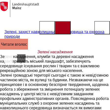
На
головну
Перейти до змісту
сторінку
Зелені, захист навколишнього середовища та охорона
природи
читати вголос
Зелені насадження
Зелені насадження, клумби та деревні насадження
характеризують міський ландшафт, забезпечують
середовище існування рослин і тварин та є важливою
рекреаційною зоною для міського населення.
Зелені громадські території сьогодні є такою ж невід'ємною
частиною міста, як вулиці та будинки. Незважаючи на це
принципове і в основному безспірне твердження, щоденна
робота з збереження та зміцнення потенціалу зелених
насаджень у центрі міста є невід'ємним завданням
профільних адміністративних органів. Повсякденна робота
муніципальних служб з охорони зелених насаджень та
навколишнього середовища визначається як вимогами