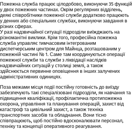
Пожежна служба працює цілодобово, виконуючи 35 функцій
у двох пожежних частинах. Окрім регулярних відділень,
деякі співробітники пожежної служби додатково працюють
у денних або спеціальних службах, виконуючи завдання в
різних сферах.
У разі надзвичайної ситуації підрозділи виїжджають на
різноманітні виклики. Крім того, професійна пожежна
служба управляє
тимчасовим
інтегрованим
диспетчерським центром
для Майнца, розташованим у
пожежній частині № 1. Саме там координуються операції
пожежної служби та служби з ліквідації наслідків
надзвичайних ситуацій у столиці землі, а також
здійснюється первинне оповіщення в інших залучених
адміністративних одиницях.
Поза межами місця події постійну готовність до виїзду
забезпечують такі спеціалізовані підрозділи, як навчання та
підвищення кваліфікації, профілактична протипожежна
охорона, управління та планування операцій, захист від
катастроф та цивільний захист, а також техніка
транспортних засобів та обладнання. Вони тісно
співпрацюють, щоб постійно вдосконалювати персонал,
техніку та концепції оперативного реагування.