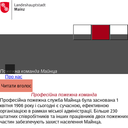
На
головну
Перейти до змісту
сторінку
Пожежна команда Майнца
Про нас
читати вголос
Професійна пожежна команда
Професійна
пожежна служба Майнца
була заснована 1
квітня 1906 року і сьогодні є сучасною, ефективною
організацією в рамках міської адміністрації. Більше 230
штатних співробітників та інших працівників двох пожежних
частин забезпечують захист населення Майнца.