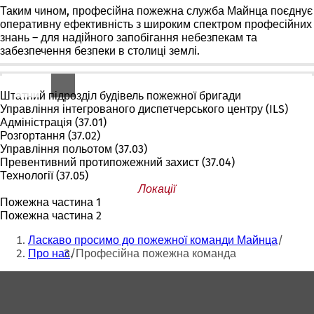
Таким чином, професійна пожежна служба Майнца поєднує
оперативну ефективність з широким спектром професійних
знань – для надійного запобігання небезпекам та
забезпечення безпеки в столиці землі.
Відділи та сфери експертизи
Штатний підрозділ будівель пожежної бригади
Управління інтегрованого диспетчерського центру (ILS)
Адміністрація (37.01)
Розгортання (37.02)
Управління польотом (37.03)
Превентивний протипожежний захист (37.04)
Технології (37.05)
Локації
Пожежна частина 1
Пожежна частина 2
Ти
Ласкаво просимо до пожежної команди Майнца
тут:
Про нас
Професійна пожежна команда
Зона
для