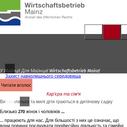
На
головну
Перейти до змісту
сторінку
У Майнці! Для Майнца! Wirtschaftsbetrieb Mainz!
Захист навколишнього середовища
читати вголос
Кар'єра та сім'я
Вихователька та милі діти граються в дитячому садку
Близько 270 жінок і чоловіків ...
... працюють для нас. Для більшості з них це означає, що
вони повинні поєднувати професійну діяльність та сімейні