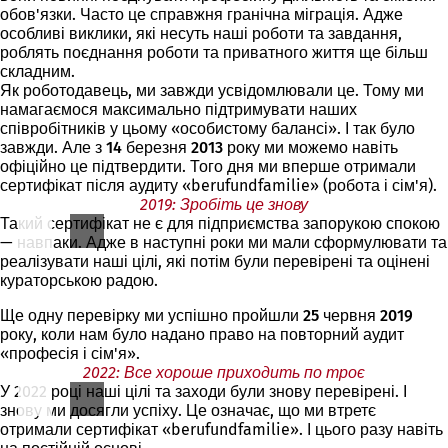
обов'язки. Часто це справжня гранічна міграція. Адже
особливі виклики, які несуть наші роботи та завдання,
роблять поєднання роботи та приватного життя ще більш
складним.
Як роботодавець, ми завжди усвідомлювали це. Тому ми
намагаємося максимально підтримувати наших
співробітників у цьому «особистому балансі». І так було
завжди. Але з
14 березня 2013
року ми можемо навіть
офіційно це підтвердити. Того дня ми вперше отримали
сертифікат після аудиту «berufundfamilie» (робота і сім'я).
2019: Зробіть це знову
Такий сертифікат не є для підприємства запорукою спокою
— навпаки. Адже в наступні роки ми мали сформулювати та
реалізувати наші цілі, які потім були перевірені та оцінені
кураторською радою.
Ще одну перевірку ми успішно пройшли
25 червня 2019
року, коли нам було надано право на повторний аудит
«професія і сім'я».
2022: Все хороше приходить по троє
У 2022 році наші цілі та заходи були знову перевірені. І
знову ми досягли успіху. Це означає, що ми втретє
отримали сертифікат «berufundfamilie». І цього разу навіть