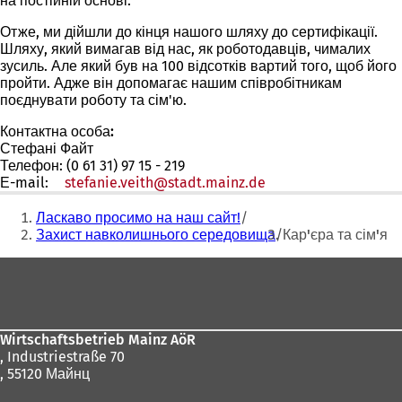
на постійній основі.
Отже, ми дійшли до кінця нашого шляху до сертифікації.
Шляху, який вимагав від нас, як роботодавців, чималих
зусиль. Але який був на 100 відсотків вартий того, щоб його
пройти. Адже він допомагає нашим співробітникам
поєднувати роботу та сім'ю.
Контактна особа:
Стефані Файт
Телефон: (0 61 31) 97 15 - 219
Е-mail:
stefanie.veith
stadt.mainz
de
Ти
Ласкаво просимо на наш сайт!
тут:
Захист навколишнього середовища
Кар'єра та сім'я
Зона
для
ніг
Wirtschaftsbetrieb Mainz AöR
, Industriestraße 70
, 55120 Майнц