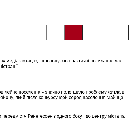
ьну медіа-локацію, і пропонуємо практичні посилання для
істрації.
 «ювілейне поселення» значно полегшило проблему житла в
 району, який після конкурсу ідей серед населення Майнца
ередмістя Рейнгессен з одного боку і до центру міста та