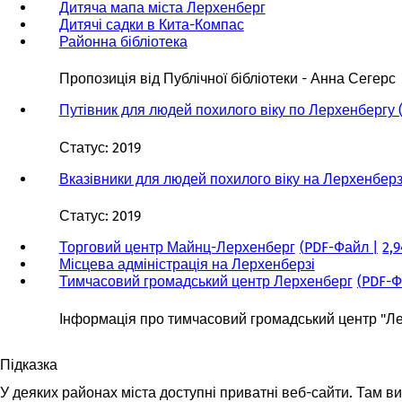
Дитяча мапа міста Лерхенберг
Дитячі садки в Кита-Компас
Районна бібліотека
(
В
і
Пропозиція від Публічної бібліотеки - Анна Сегерс
д
к
Путівник для людей похилого віку по Лерхенбергу 
р
и
Статус: 2019
в
а
Вказівники для людей похилого віку на Лерхенберзі
є
т
Статус: 2019
ь
с
Торговий центр Майнц-Лерхенберг
PDF
-Файл
2,
я
Місцева адміністрація на Лерхенберзі
в
Тимчасовий громадський центр Лерхенберг
PDF
-Ф
н
о
Інформація про тимчасовий громадський центр "Ле
в
і
Підказка
й
в
У деяких районах міста доступні приватні веб-сайти. Там в
к