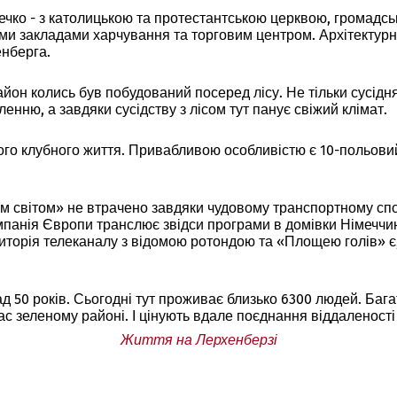
течко - з католицькою та протестантською церквою, громад
ми закладами харчування та торговим центром. Архітектурни
енберга.
район колись був побудований посеред лісу. Не тільки сусі
ню, а завдяки сусідству з лісом тут панує свіжий клімат.
ого клубного життя. Привабливою особливістю є 10-польовий
ім світом» не втрачено завдяки чудовому транспортному сп
панія Європи транслює звідси програми в домівки Німеччи
риторія телеканалу з відомою ротондою та «Площею голів» є
д 50 років. Сьогодні тут проживає близько 6300 людей. Баг
 зеленому районі. І цінують вдале поєднання віддаленості 
Життя на Лерхенберзі