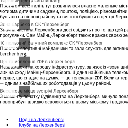
Торговий центр Lerchenberg
Протягом десятиліть тут розвинулося власне маленьке міс
чотирма дитячими садками, поштою, поліцією, різноманітни
бунгало на півночі району та висотні будинки в центрі Лерх
Зона барбекю в СК "Лерхенберг
Значна частина Лерхенберга досі свідчить про те, що цей 
прогулянки. Сам Майнц-Лерхенберг також вражає своєю зелен
10-польовий батутний комплекс СК "Лерхенберг
Просторі спортивні майданчики та зали служать для активн
Lerchenberg.
Центр мовлення ZDF в Лерхенберзі
Незважаючи на хорошу інфраструктуру, зв'язок із «зовнішн
ZDF на сході Майнц-Лерхенберга. Щодня найбільша телеком
перше, що спадає на думку, — це телеканал ZDF. Велика те
— одним з найбільших роботодавців у цьому районі.
Веселкове місце зустрічі Лерхенберг
З моменту початку будівництва на Лерхенберзі минуло пона
новоприбулі швидко освоюються в цьому міському і водночас
Події на Лерхенберзі
Клуби на Лерхенберзі