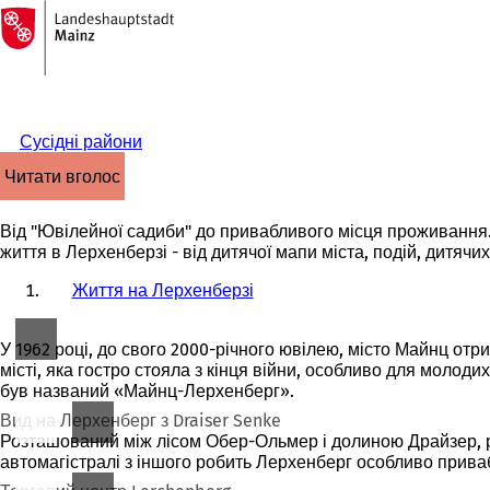
На
головну
Перейти до змісту
сторінку
Сусідні райони
читати вголос
Від "Ювілейної садиби" до привабливого місця проживання.
життя в Лерхенберзі - від дитячої мапи міста, подій, дитячих
Життя на Лерхенберзі
У 1962 році, до свого 2000-річного ювілею, місто Майнц о
місті, яка гостро стояла з кінця війни, особливо для молод
був названий «Майнц-Лерхенберг».
Вид на Лерхенберг з Draiser Senke
Розташований між лісом Обер-Ольмер і долиною Драйзер, ра
автомагістралі з іншого робить Лерхенберг особливо прива