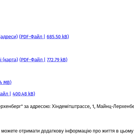
(адреси)
PDF
-Файл
685,50 kB
 (карта)
PDF
-Файл
772,79 kB
94 MB
айл
400,48 kB
рхенберг" за адресою: Хіндемітштрассе, 1, Майнц-Лерхенбе
и можете отримати додаткову інформацію про життя в цьому 