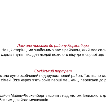
Ласкаво просимо до району Лерхенберг
 На цій сторінці ми знайомимо вас з районом, який має сил
 садків і путівника для людей похилого віку до місцевої адмін
Сусідський портрет
тримало дуже особливий подарунок: новий район. Так зване
их сімей. Вже через п'ять років перші мешканці переїхали до
йон Майнц-Лерхенберг височить над містом. Близькість до п
бливим для його мешканців.