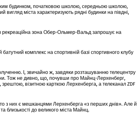
ським будинком, початковою школою, середньою школою,
й вигляд міста характеризують рядні будинки на півдні,
дня рекреаційна зона Обер-Ольмер-Вальд запрошує на
 батутний комплекс на спортивній базі спортивного клубу
олученню. І, звичайно ж, завдяки розташуванню телецентру
ни. Тож не дивно, що, почувши про Майнц-Лерхенберг,
, зрештою, візитною карткою Лерхенберга, а телеканал ZDF
ато з них є мешканцями Лерхенберга «з перших днів». Але й
та близькості до великого міста Майнц.