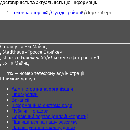
достовірність та актуальність цієї інформації.
л
Ти
а
Головна сторінка
Сусідні райони
Лерхенберг
д
тут:
ц
Зона
і
для
)
ніг
Столиця землі Майнц
,
Stadthaus «Гроссе Бляйхе»
, «Гроссе Бляйхе» 46/«Льовенхофштрассе» 1
, 55116 Майнц
115 — номер телефону адміністрації
Швидкий доступ
Адміністративна організація
Прес-релізи
Вакансії
Інформаційна система ради
Публічні тендери
Сервісний портал (онлайн-сервіси)
Підпишіться на нашу розсилку
Налаштування захисту даних