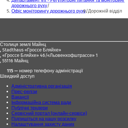
Департамент VII - Регуляторні питання та моніторинг
дорожнього руху
Офіс моніторингу дорожнього руху
Дорожній відділ
Зона
для
ніг
Столиця землі Майнц
,
Stadthaus «Гроссе Бляйхе»
, «Гроссе Бляйхе» 46/«Льовенхофштрассе» 1
, 55116 Майнц
115 — номер телефону адміністрації
Швидкий доступ
Адміністративна організація
Прес-релізи
Вакансії
Інформаційна система ради
Публічні тендери
Сервісний портал (онлайн-сервіси)
Підпишіться на нашу розсилку
Налаштування захисту даних