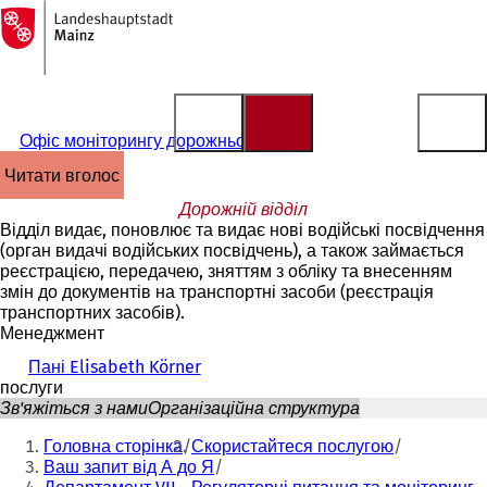
На
головну
Перейти до змісту
сторінку
Офіс моніторингу дорожнього руху
читати вголос
Дорожній відділ
Відділ видає, поновлює та видає нові водійські посвідчення
(орган видачі водійських посвідчень), а також займається
реєстрацією, передачею, зняттям з обліку та внесенням
змін до документів на транспортні засоби (реєстрація
транспортних засобів).
Менеджмент
Пані Elisabeth Körner
послуги
Зв'яжіться з нами
Організаційна структура
Ти
Головна сторінка
Скористайтеся послугою
тут:
Ваш запит від А до Я