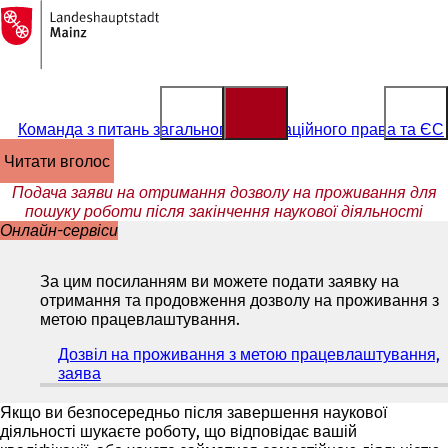
На
головну
Перейти до змісту
сторінку
Команда з питань загального імміграційного права та ЄС
читати вголос
Подача заяви на отримання дозволу на проживання для
пошуку роботи після закінчення наукової діяльності
Онлайн-сервіси
За цим посиланням ви можете подати заявку на
отримання та продовження дозволу на проживання з
метою працевлаштування.
Дозвіл на проживання з метою працевлаштування,
заява
(
В
і
Якщо ви безпосередньо після завершення наукової
д
діяльності шукаєте роботу, що відповідає вашій