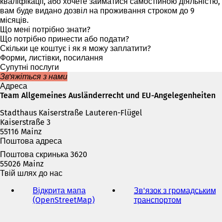
к
кваліфікації, або хочете займатися самостійною діяльністю,
р
вам буде видано дозвіл на проживання строком до 9
и
місяців.
в
Що мені потрібно знати?
а
Що потрібно принести або подати?
є
Скільки це коштує і як я можу заплатити?
т
Форми, листівки, посилання
ь
Супутні послуги
с
Зв'яжіться з нами
я
Адреса
в
Team Allgemeines Ausländerrecht und EU-Angelegenheiten
н
Stadthaus Kaiserstraße Lauteren-Flügel
о
Kaiserstraße 3
в
55116 Mainz
і
Поштова адреса
й
в
Поштова скринька 3620
к
55026 Mainz
л
Твій шлях до нас
а
д
Відкрита мапа
Зв'язок з громадським
ц
(OpenStreetMap)
(
транспортом
(
і
В
В
)
і
і