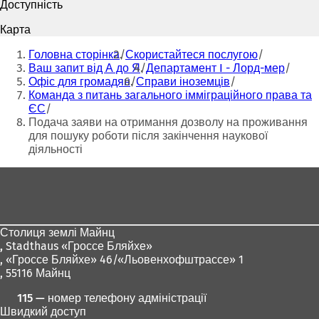
Доступність
д
д
к
к
Карта
р
р
Ти
и
и
Головна сторінка
Скористайтеся послугою
тут:
в
в
Ваш запит від А до Я
Департамент I - Лорд-мер
а
а
Офіс для громадян
Справи іноземців
є
є
Команда з питань загального імміграційного права та
т
т
ЄС
ь
ь
Подача заяви на отримання дозволу на проживання
с
с
для пошуку роботи після закінчення наукової
я
я
діяльності
в
в
н
н
Зона
о
о
для
в
в
і
і
ніг
й
й
Столиця землі Майнц
в
в
,
Stadthaus «Гроссе Бляйхе»
к
к
, «Гроссе Бляйхе» 46/«Льовенхофштрассе» 1
л
л
, 55116 Майнц
а
а
д
д
115 — номер телефону адміністрації
ц
ц
Швидкий доступ