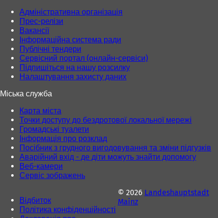
і
і
)
)
Адміністративна організація
Прес-релізи
Вакансії
Інформаційна система ради
Публічні тендери
Сервісний портал (онлайн-сервіси)
Підпишіться на нашу розсилку
Налаштування захисту даних
Міська служба
Карта міста
Точки доступу до бездротової локальної мережі
Громадські туалети
Інформація про розклад
Посібник з грудного вигодовування та зміни підгузків
Аварійний вхід - де діти можуть знайти допомогу
Веб-камери
Сервіс зображень
© 2026
Landeshauptstadt
Відбиток
Mainz
Політика конфіденційності