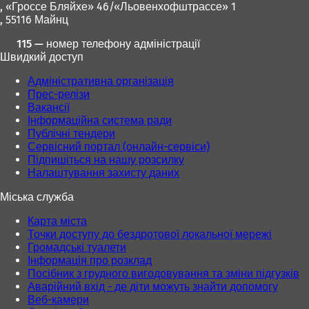
і
і
, «Гроссе Бляйхе» 46/«Льовенхофштрассе» 1
)
)
, 55116 Майнц
115 — номер телефону адміністрації
Швидкий доступ
Адміністративна організація
Прес-релізи
Вакансії
Інформаційна система ради
Публічні тендери
Сервісний портал (онлайн-сервіси)
Підпишіться на нашу розсилку
Налаштування захисту даних
Міська служба
Карта міста
Точки доступу до бездротової локальної мережі
Громадські туалети
Інформація про розклад
Посібник з грудного вигодовування та зміни підгузків
Аварійний вхід - де діти можуть знайти допомогу
Веб-камери