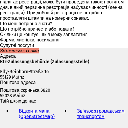
р
д
підлягає реєстрації, може бути проведена також протягом
и
к
дня, в який первинна реєстрація набуває чинності (денна
в
р
реєстрація). При добовій реєстрації не потрібно
а
и
проставляти штампи на номерних знаках.
є
в
Що мені потрібно знати?
т
а
Що потрібно принести або подати?
ь
є
Скільки це коштує і як я можу заплатити?
с
т
Форми, листівки, посилання
я
ь
Супутні послуги
в
с
Зв'яжіться з нами
н
я
Адреса
о
в
Kfz-Zulassungsbehörde (Zulassungsstelle)
в
н
і
Elly-Beinhorn-Straße 16
о
й
55129 Mainz
в
в
Поштова адреса
і
к
й
Поштова скринька 3820
л
в
55028 Mainz
а
к
Твій шлях до нас
д
л
ц
а
Відкрита мапа
Зв'язок з громадським
і
д
(OpenStreetMap)
(
транспортом
(
)
ц
В
В
і
і
і