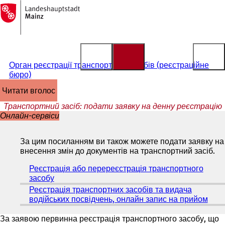
На
головну
Перейти до змісту
сторінку
Орган реєстрації транспортних засобів (реєстраційне
бюро)
читати вголос
Транспортний засіб: подати заявку на денну реєстрацію
Онлайн-сервіси
За цим посиланням ви також можете подати заявку на
внесення змін до документів на транспортний засіб.
Реєстрація або перереєстрація транспортного
засобу
(
В
Реєстрація транспортних засобів та видача
і
водійських посвідчень, онлайн запис на прийом
(
д
В
к
і
За заявою первинна реєстрація транспортного засобу, що