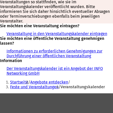
Veranstaltungen so stattfinden, wie sie im
Veranstaltungskalender veröffentlicht wurden. Bitte
informieren Sie sich daher hinsichtlich eventueller Absagen
oder Terminverschiebungen ebenfalls beim jeweiligen
Veranstalter.
Sie möchten eine Veranstaltung eintragen?
Veranstaltung in den Veranstaltungskalender eintragen
Sie möchten eine öffentliche Veranstaltung genehmigen
lassen?
Informationen zu erforderlichen Genehmigungen zur
Durchführung einer öffentlichen Veranstaltung
Information
Der Veranstaltungskalender ist ein Angebot der INFO
Networking GmbH
Sie
Startseite
Angebote entdecken
befinden
Feste und Veranstaltungen
Veranstaltungskalender
sich
Fußbereich
hier: