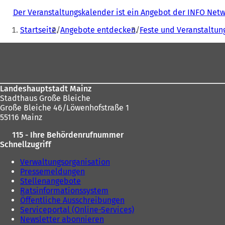
Der Veranstaltungskalender ist ein Angebot der INFO Ne
Sie
Startseite
Angebote entdecken
Feste und Veranstaltun
befinden
Fußbereich
sich
hier:
Landeshauptstadt Mainz
Stadthaus Große Bleiche
Große Bleiche 46/Löwenhofstraße 1
55116 Mainz
115 - Ihre Behördenrufnummer
Schnellzugriff
Verwaltungsorganisation
Pressemeldungen
Stellenangebote
Ratsinformationssystem
Öffentliche Ausschreibungen
Serviceportal (Online-Services)
Newsletter abonnieren