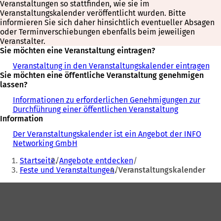
Veranstaltungen so stattfinden, wie sie im
Veranstaltungskalender veröffentlicht wurden. Bitte
informieren Sie sich daher hinsichtlich eventueller Absagen
oder Terminverschiebungen ebenfalls beim jeweiligen
Veranstalter.
Sie möchten eine Veranstaltung eintragen?
Veranstaltung in den Veranstaltungskalender eintragen
Sie möchten eine öffentliche Veranstaltung genehmigen
lassen?
Informationen zu erforderlichen Genehmigungen zur
Durchführung einer öffentlichen Veranstaltung
Information
Der Veranstaltungskalender ist ein Angebot der INFO
Networking GmbH
Sie
Startseite
Angebote entdecken
befinden
Feste und Veranstaltungen
Veranstaltungskalender
sich
Fußbereich
hier: