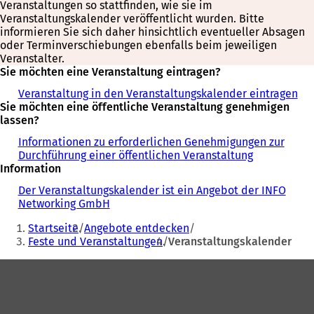
Veranstaltungen so stattfinden, wie sie im
Veranstaltungskalender veröffentlicht wurden. Bitte
informieren Sie sich daher hinsichtlich eventueller Absagen
oder Terminverschiebungen ebenfalls beim jeweiligen
Veranstalter.
Sie möchten eine Veranstaltung eintragen?
Veranstaltung in den Veranstaltungskalender eintragen
Sie möchten eine öffentliche Veranstaltung genehmigen
lassen?
Informationen zu erforderlichen Genehmigungen zur
Durchführung einer öffentlichen Veranstaltung
Information
Der Veranstaltungskalender ist ein Angebot der INFO
Networking GmbH
Sie
Startseite
Angebote entdecken
befinden
Feste und Veranstaltungen
Veranstaltungskalender
sich
Fußbereich
hier: