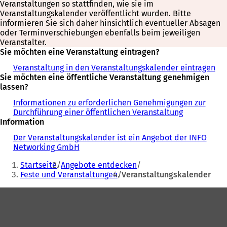
Veranstaltungen so stattfinden, wie sie im
Veranstaltungskalender veröffentlicht wurden. Bitte
informieren Sie sich daher hinsichtlich eventueller Absagen
oder Terminverschiebungen ebenfalls beim jeweiligen
Veranstalter.
Sie möchten eine Veranstaltung eintragen?
Veranstaltung in den Veranstaltungskalender eintragen
Sie möchten eine öffentliche Veranstaltung genehmigen
lassen?
Informationen zu erforderlichen Genehmigungen zur
Durchführung einer öffentlichen Veranstaltung
Information
Der Veranstaltungskalender ist ein Angebot der INFO
Networking GmbH
Sie
Startseite
Angebote entdecken
befinden
Feste und Veranstaltungen
Veranstaltungskalender
sich
Fußbereich
hier: