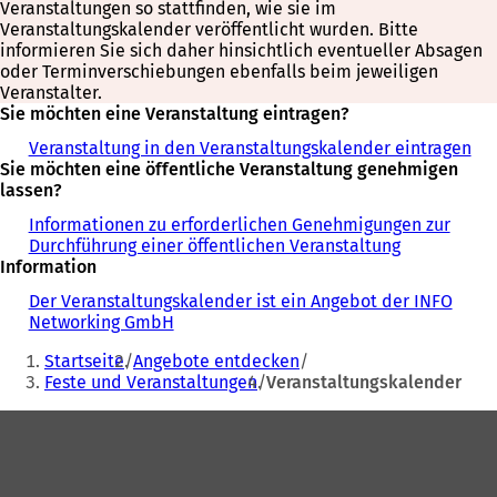
Veranstaltungen so stattfinden, wie sie im
Veranstaltungskalender veröffentlicht wurden. Bitte
informieren Sie sich daher hinsichtlich eventueller Absagen
oder Terminverschiebungen ebenfalls beim jeweiligen
Veranstalter.
Sie möchten eine Veranstaltung eintragen?
Veranstaltung in den Veranstaltungskalender eintragen
Sie möchten eine öffentliche Veranstaltung genehmigen
lassen?
Informationen zu erforderlichen Genehmigungen zur
Durchführung einer öffentlichen Veranstaltung
Information
Der Veranstaltungskalender ist ein Angebot der INFO
Networking GmbH
Sie
Startseite
Angebote entdecken
befinden
Feste und Veranstaltungen
Veranstaltungskalender
sich
Fußbereich
hier: