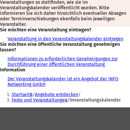
Veranstaltungen so stattfinden, wie sie im
Veranstaltungskalender veröffentlicht wurden. Bitte
informieren Sie sich daher hinsichtlich eventueller Absagen
oder Terminverschiebungen ebenfalls beim jeweiligen
Veranstalter.
Sie möchten eine Veranstaltung eintragen?
Veranstaltung in den Veranstaltungskalender eintragen
Sie möchten eine öffentliche Veranstaltung genehmigen
lassen?
Informationen zu erforderlichen Genehmigungen zur
Durchführung einer öffentlichen Veranstaltung
Information
Der Veranstaltungskalender ist ein Angebot der INFO
Networking GmbH
Sie
Startseite
Angebote entdecken
befinden
Feste und Veranstaltungen
Veranstaltungskalender
sich
Fußbereich
hier: